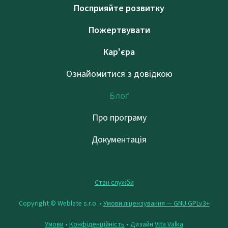
Посприяйте розвитку
Пожертвувати
Кар'єра
Ознайомитися з довідкою
Блоґ
Про програму
Документація
Стан служби
Copyright © Weblate s.r.o. •
Умови ліцензування — GNU GPLv3+
Умови
•
Конфіденційність
• Дизайн
Vita Valka