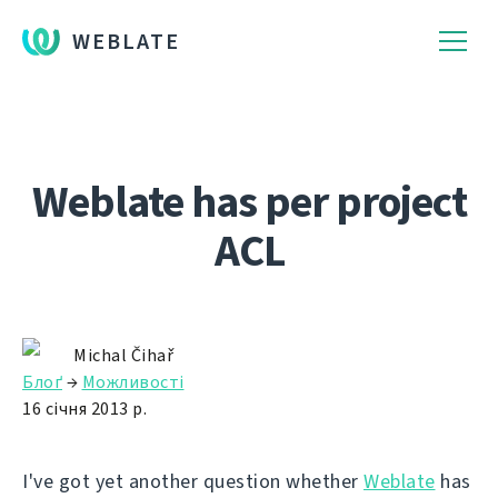
WEBLATE
Weblate has per project
ACL
Michal Čihař
Блоґ
→
Можливості
16 січня 2013 р.
I've got yet another question whether
Weblate
has