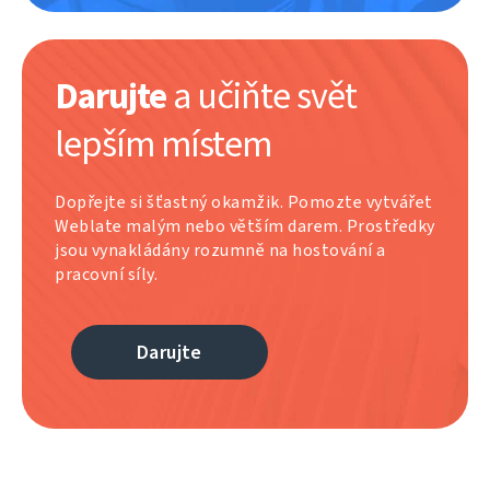
Darujte
a učiňte svět
lepším místem
Dopřejte si šťastný okamžik. Pomozte vytvářet
Weblate malým nebo větším darem. Prostředky
jsou vynakládány rozumně na hostování a
pracovní síly.
Darujte