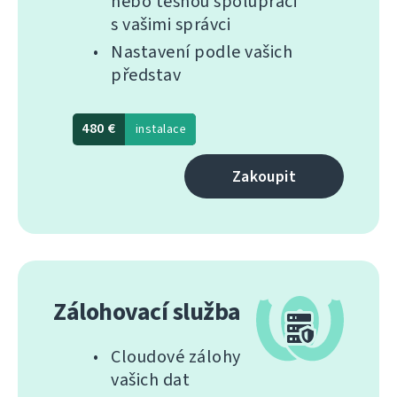
nebo těsnou spolupráci
s vašimi správci
Nastavení podle vašich
představ
480 €
instalace
Zakoupit
Zálohovací služba
Cloudové zálohy
vašich dat