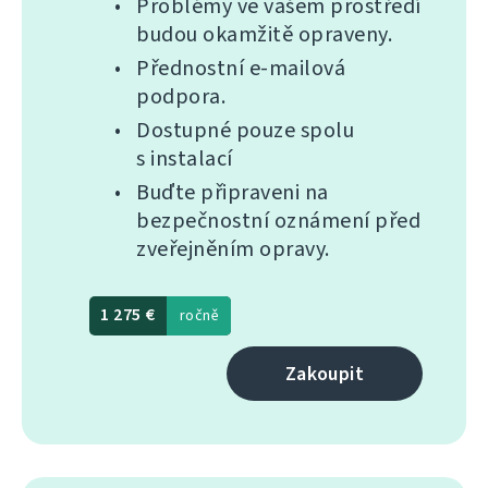
Problémy ve vašem prostředí
budou okamžitě opraveny.
Přednostní e-mailová
podpora.
Dostupné pouze spolu
s instalací
Buďte připraveni na
bezpečnostní oznámení před
zveřejněním opravy.
1 275 €
ročně
Zakoupit