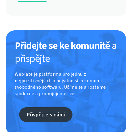
Přidejte se ke komunitě
a
přispějte
Weblate je platforma pro jednu z
nejpozitivnějších a nejsilnějších komunit
svobodného softwaru. Učíme se a rosteme
společně a propojujeme svět.
Přispějte s námi