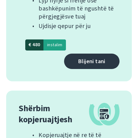
Lyp hyrje si rrënjë ose
bashkëpunim të ngushtë të
përgjegjësve tuaj
Ujdisje qepur për ju
€ 480
instalim
Blijeni tani
Shërbim
kopjeruajtjesh
Kopjeruajtje në re të të