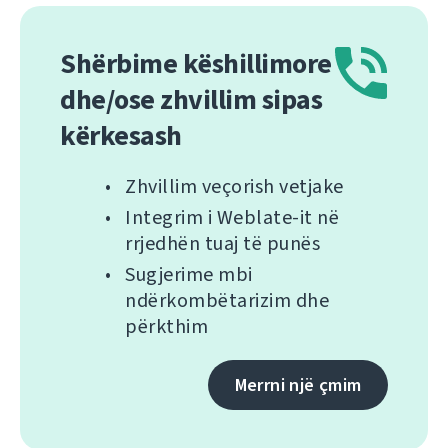
Shërbime këshillimore
dhe/ose zhvillim sipas
kërkesash
Zhvillim veçorish vetjake
Integrim i Weblate-it në
rrjedhën tuaj të punës
Sugjerime mbi
ndërkombëtarizim dhe
përkthim
Merrni një çmim