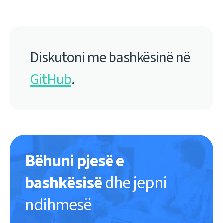
Diskutoni me bashkësinë në
GitHub
.
Bëhuni pjesë e
bashkësisë
dhe jepni
ndihmesë