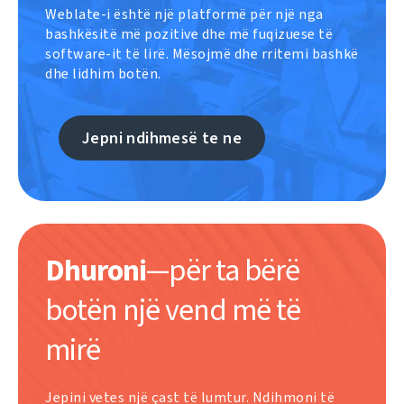
Weblate-i është një platformë për një nga
bashkësitë më pozitive dhe më fuqizuese të
software-it të lirë. Mësojmë dhe rritemi bashkë
dhe lidhim botën.
Jepni ndihmesë te ne
Dhuroni
—për ta bërë
botën një vend më të
mirë
Jepini vetes një çast të lumtur. Ndihmoni të