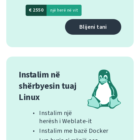
€ 2550
një herë në vit
Blijeni tani
Instalim në
shërbyesin tuaj
Linux
Instalim një
herësh i Weblate-it
Instalim me bazë Docker