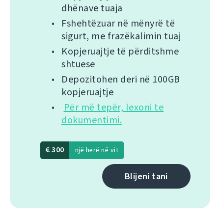
dhënave tuaja
Fshehtëzuar në mënyrë të
sigurt, me frazëkalimin tuaj
Kopjeruajtje të përditshme
shtuese
Depozitohen deri në 100GB
kopjeruajtje
Për më tepër, lexoni te
dokumentimi.
€ 300
një herë në vit
Blijeni tani