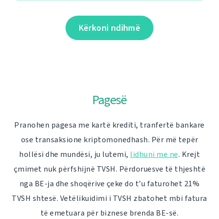
Kërkoni ndihmë
Pagesë
Pranohen pagesa me kartë krediti, tranfertë bankare
ose transaksione kriptomonedhash. Për më tepër
hollësi dhe mundësi, ju lutemi,
lidhuni me ne
. Krejt
çmimet nuk përfshijnë TVSH. Përdoruesve të thjeshtë
nga BE-ja dhe shoqërive çeke do t’u faturohet 21%
TVSH shtesë. Vetëlikuidimi i TVSH zbatohet mbi fatura
të emetuara për biznese brenda BE-së.