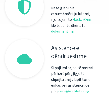
Nëse gjeni një
cenueshmëri, ju lutemi,
njoftojeni te
HackerOne
.
Më tepër të dhëna te
dokumentimi
.
Asistencë e
qëndrueshme
Si pajtimtar, do të merrni
përherë përgjigje të
shpejta prej ekipit tonë
enkas për asistencë, që
prej
care@weblate.org
.