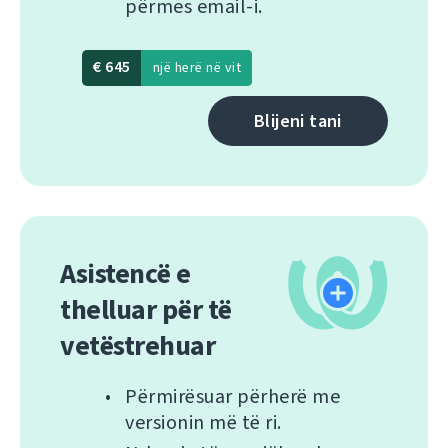
përmes email-i.
€ 645
një herë në vit
Blijeni tani
Asistencë e
thelluar për të
vetëstrehuar
Përmirësuar përherë me
versionin më të ri.