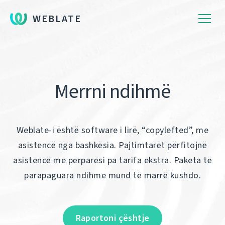
WEBLATE
Merrni ndihmë
Weblate-i është software i lirë, “copylefted”, me
asistencë nga bashkësia. Pajtimtarët përfitojnë
asistencë me përparësi pa tarifa ekstra. Paketa të
parapaguara ndihme mund të marrë kushdo.
Raportoni çështje