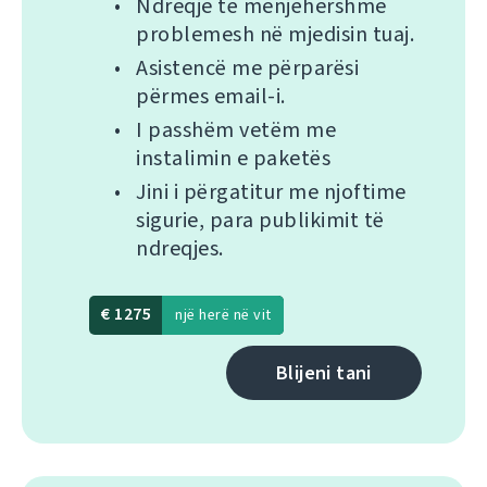
Ndreqje të menjëhershme
problemesh në mjedisin tuaj.
Asistencë me përparësi
përmes email-i.
I passhëm vetëm me
instalimin e paketës
Jini i përgatitur me njoftime
sigurie, para publikimit të
ndreqjes.
€ 1275
një herë në vit
Blijeni tani