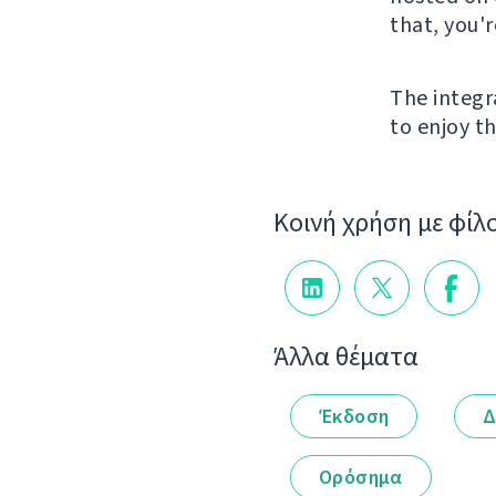
that, you'
The integr
to enjoy th
Κοινή χρήση με φίλ
Άλλα θέματα
Έκδοση
Δ
Ορόσημα