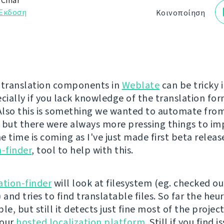
 Čihař
Έκδοση
Κοινοποίηση
 translation components in
Weblate
can be tricky 
ecially if you lack knowledge of the translation fo
 Also this is something we wanted to automate from
 but there were always more pressing things to i
 time is coming as I've just made first beta releas
n-finder
, tool to help with this.
ation-finder
will look at filesystem (eg. checked ou
 and tries to find translatable files. So far the heuri
le, but still it detects just fine most of the projec
 our
hosted localization platform
. Still if you find 