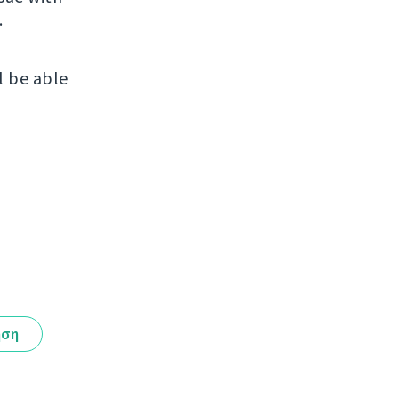
.
l be able
ηση