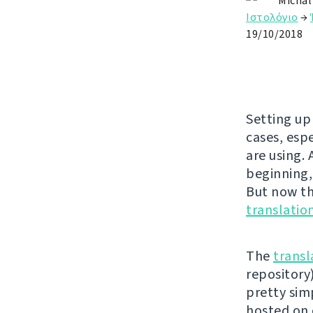
Michal
Ιστολόγιο
→
19/10/2018
Setting up
cases, esp
are using.
beginning,
But now the
translatio
The
transl
repository)
pretty simp
hosted on