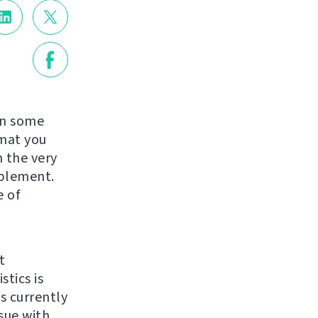
in some
rmat you
 the very
mplement.
e of
t
stics is
ts currently
issue with