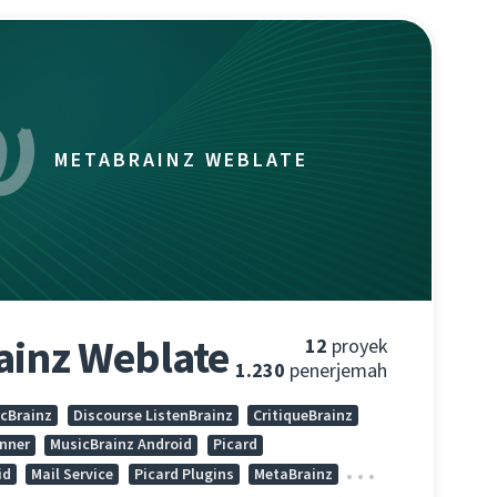
METABRAINZ WEBLATE
ainz Weblate
12
proyek
1.230
penerjemah
cBrainz
Discourse ListenBrainz
CritiqueBrainz
nner
MusicBrainz Android
Picard
id
Mail Service
Picard Plugins
MetaBrainz