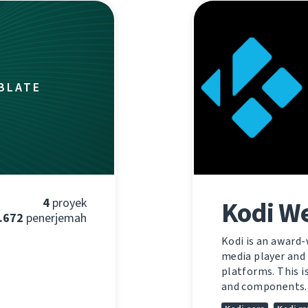
BLATE
4
proyek
Kodi W
.672
penerjemah
Kodi is an award
media player and
platforms. This i
and components.