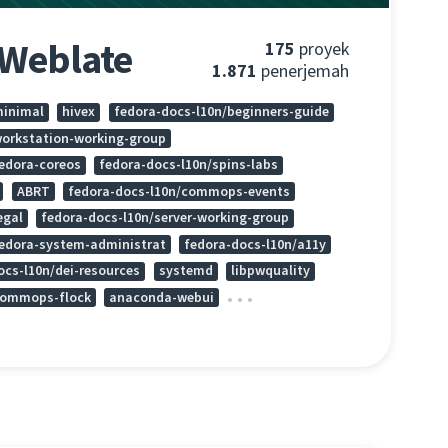
 Weblate
175
proyek
1.871
penerjemah
minimal
hivex
fedora-docs-l10n/beginners-guide
workstation-working-group
fedora-coreos
fedora-docs-l10n/spins-labs
ABRT
fedora-docs-l10n/commops-events
egal
fedora-docs-l10n/server-working-group
fedora-system-administrat
fedora-docs-l10n/a11y
ocs-l10n/dei-resources
systemd
libpwquality
commops-flock
anaconda-webui