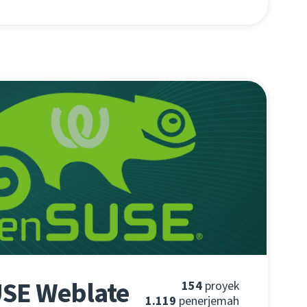
SE Weblate
154
proyek
1.119
penerjemah