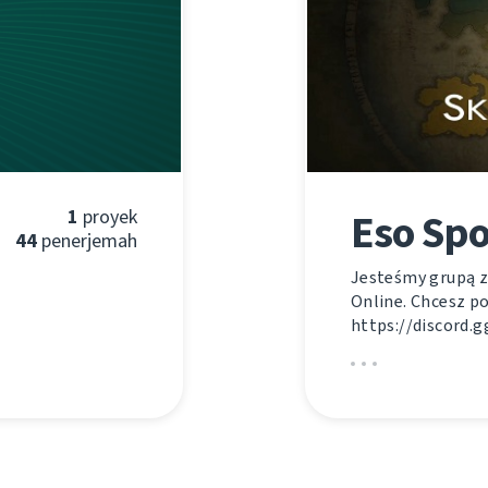
1
proyek
Eso Spo
44
penerjemah
Jesteśmy grupą za
Online. Chcesz p
https://discord.