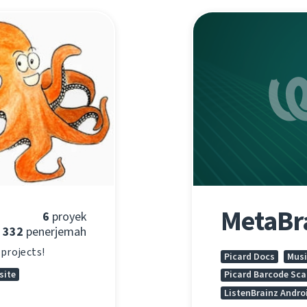
MetaBr
6
proyek
332
penerjemah
projects!
Picard Docs
Musi
site
Picard Barcode Sca
ListenBrainz Andro