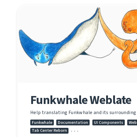
Funkwhale Weblate
Help translating Funkwhale and its surrounding 
Funkwhale
Documentation
UI Components
Web
Tab Center Reborn