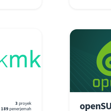
openSU
3
proyek
189
penerjemah