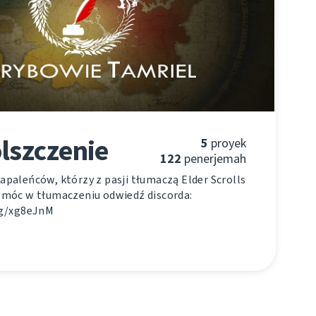
lszczenie
5
proyek
122
penerjemah
paleńców, którzy z pasji tłumaczą Elder Scrolls
omóc w tłumaczeniu odwiedź discorda:
gg/xg8eJnM