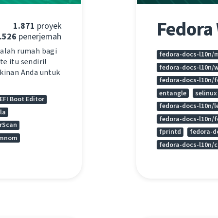
Fedora
1.871
proyek
.526
penerjemah
dalah rumah bagi
fedora-docs-l10n/
e itu sendiri!
fedora-docs-l10n/
kinan Anda untuk
fedora-docs-l10n/
entangle
selinux
EFI Boot Editor
fedora-docs-l10n/l
la
fedora-docs-l10n/
irScan
fprintd
fedora-d
mnom
fedora-docs-l10n/