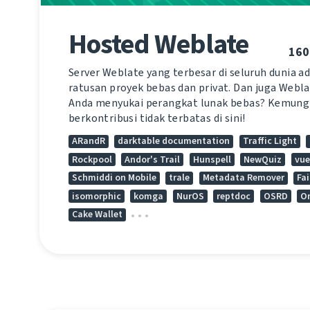
Hosted Weblate
160
Server Weblate yang terbesar di seluruh dunia a
ratusan proyek bebas dan privat. Dan juga Weblat
Anda menyukai perangkat lunak bebas? Kemung
berkontribusi tidak terbatas di sini!
ARandR
darktable documentation
Traffic Light
Rockpool
Andor's Trail
Hunspell
NewQuiz
vue
Schmiddi on Mobile
trale
Metadata Remover
Fa
isomorphic
komga
NurOS
reptdoc
OSRD
O
Cake Wallet