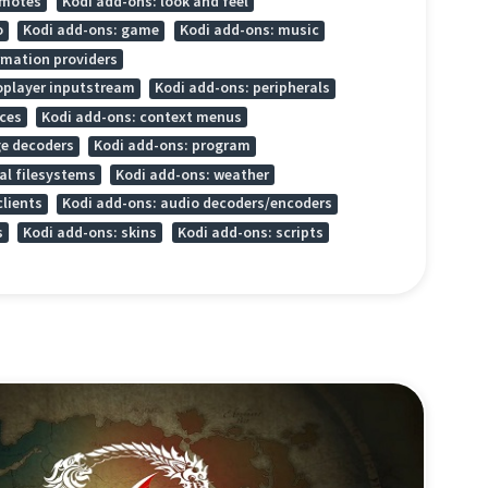
emotes
Kodi add-ons: look and feel
o
Kodi add-ons: game
Kodi add-ons: music
rmation providers
oplayer inputstream
Kodi add-ons: peripherals
ices
Kodi add-ons: context menus
ge decoders
Kodi add-ons: program
al filesystems
Kodi add-ons: weather
clients
Kodi add-ons: audio decoders/encoders
s
Kodi add-ons: skins
Kodi add-ons: scripts