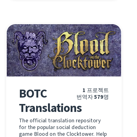
BOTC
1
프로젝트
번역자
579
명
Translations
The official translation repository
for the popular social deduction
game Blood on the Clocktower. Help