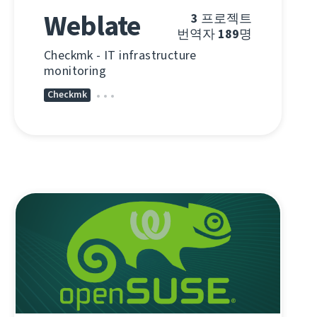
Weblate
3
프로젝트
번역자
189
명
Checkmk - IT infrastructure
monitoring
Checkmk