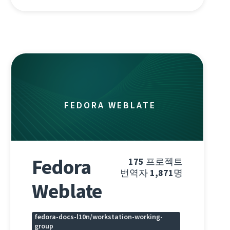
FEDORA WEBLATE
Fedora
175
프로젝트
번역자
1,871
명
Weblate
fedora-docs-l10n/workstation-working-
group