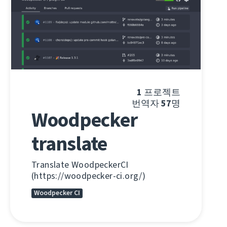
1
프로젝트
번역자
57
명
Woodpecker
translate
Translate WoodpeckerCI
(https://woodpecker-ci.org/)
Woodpecker CI