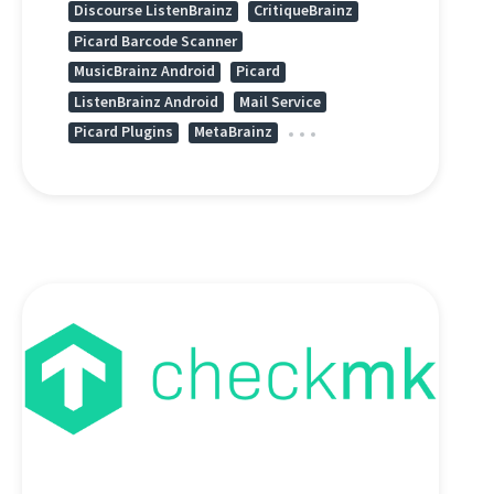
Discourse ListenBrainz
CritiqueBrainz
Picard Barcode Scanner
MusicBrainz Android
Picard
ListenBrainz Android
Mail Service
Picard Plugins
MetaBrainz