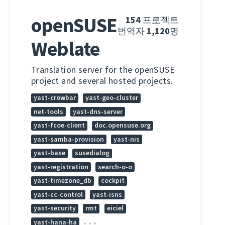
openSUSE
154
프로젝트
번역자
1,120
명
Weblate
Translation server for the openSUSE
project and several hosted projects.
yast-crowbar
yast-geo-cluster
net-tools
yast-dns-server
yast-fcoe-client
doc.opensuse.org
yast-samba-provision
yast-nis
yast-base
susedialog
yast-registration
search-o-o
yast-timezone_db
cockpit
yast-cc-control
yast-isns
yast-security
rmt
eiciel
yast-hana-ha