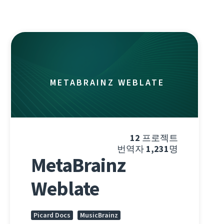
METABRAINZ WEBLATE
12
프로젝트
번역자
1,231
명
MetaBrainz
Weblate
Picard Docs
MusicBrainz