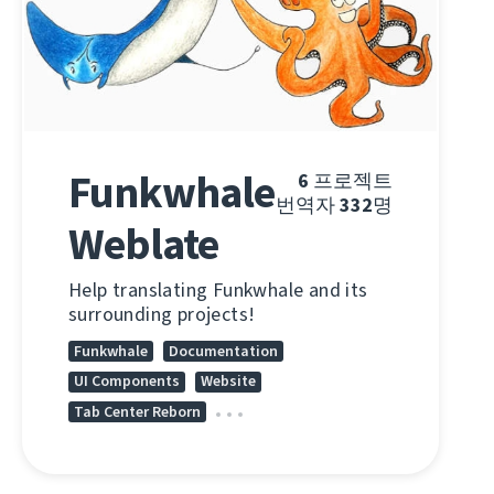
Funkwhale
6
프로젝트
번역자
332
명
Weblate
Help translating Funkwhale and its
surrounding projects!
Funkwhale
Documentation
UI Components
Website
Tab Center Reborn