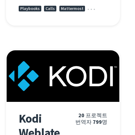
Playbooks
Calls
Mattermost
Kodi
20
프로젝트
번역자
799
명
Weblate