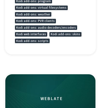
Kodi add-ons: program
Kodi add-ons: virtual filesystems
Kodi add-ons: weather
Kodi add-ons: PVR clients
Kodi add-ons: audio decoders/encoders
Kodi web interfaces
Kodi add-ons: skins
Kodi add-ons: scripts
WEBLATE