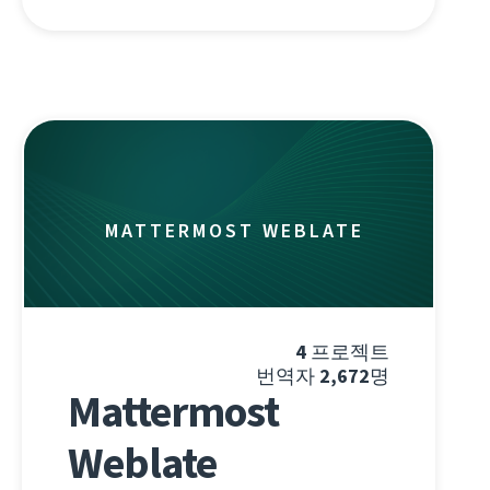
MATTERMOST WEBLATE
4
프로젝트
번역자
2,672
명
Mattermost
Weblate