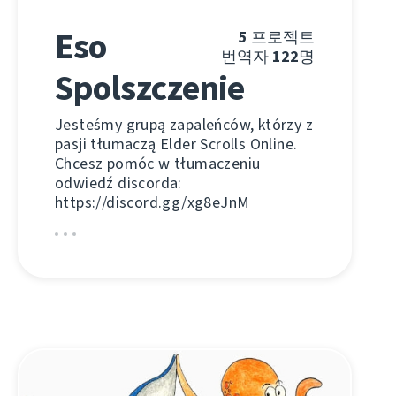
Eso
5
프로젝트
번역자
122
명
Spolszczenie
Jesteśmy grupą zapaleńców, którzy z
pasji tłumaczą Elder Scrolls Online.
Chcesz pomóc w tłumaczeniu
odwiedź discorda:
https://discord.gg/xg8eJnM