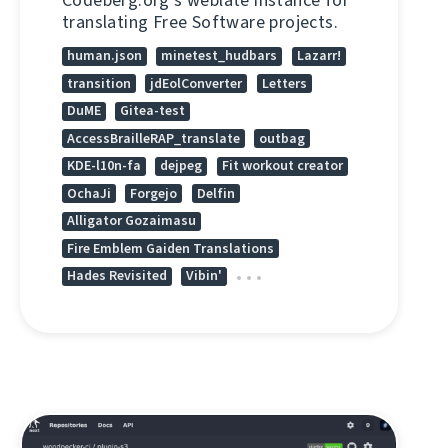
Codeberg.org's weblate instance for
translating Free Software projects.
human.json
minetest_hudbars
Lazarr!
transition
jdEolConverter
Letters
DuME
Gitea-test
AccessBrailleRAP_translate
outbag
KDE-l10n-fa
dejpeg
Fit workout creator
OchaJi
Forgejo
Delfin
Alligator Gozaimasu
Fire Emblem Gaiden Translations
Hades Revisited
Vibin'