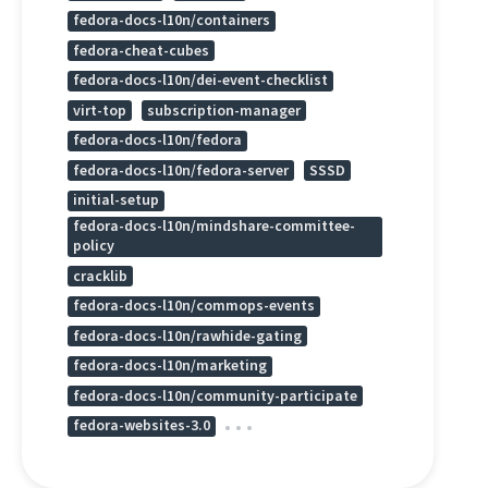
fedora-docs-l10n/containers
fedora-cheat-cubes
fedora-docs-l10n/dei-event-checklist
virt-top
subscription-manager
fedora-docs-l10n/fedora
fedora-docs-l10n/fedora-server
SSSD
initial-setup
fedora-docs-l10n/mindshare-committee-
policy
cracklib
fedora-docs-l10n/commops-events
fedora-docs-l10n/rawhide-gating
fedora-docs-l10n/marketing
fedora-docs-l10n/community-participate
fedora-websites-3.0