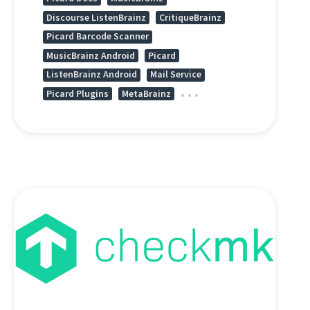
Discourse ListenBrainz
CritiqueBrainz
Picard Barcode Scanner
MusicBrainz Android
Picard
ListenBrainz Android
Mail Service
Picard Plugins
MetaBrainz