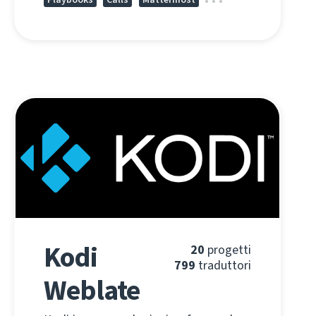
Kodi
20
progetti
799
traduttori
Weblate