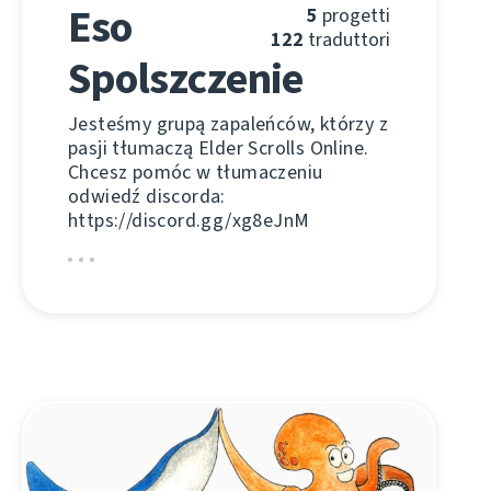
Eso
5
progetti
122
traduttori
Spolszczenie
Jesteśmy grupą zapaleńców, którzy z
pasji tłumaczą Elder Scrolls Online.
Chcesz pomóc w tłumaczeniu
odwiedź discorda:
https://discord.gg/xg8eJnM