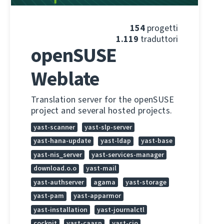
154
progetti
1.119
traduttori
openSUSE
Weblate
Translation server for the openSUSE
project and several hosted projects.
yast-scanner
yast-slp-server
yast-hana-update
yast-ldap
yast-base
yast-nis_server
yast-services-manager
download.o.o
yast-mail
yast-authserver
agama
yast-storage
yast-pam
yast-apparmor
yast-installation
yast-journalctl
cockpit
yast-caasp
yast-cio