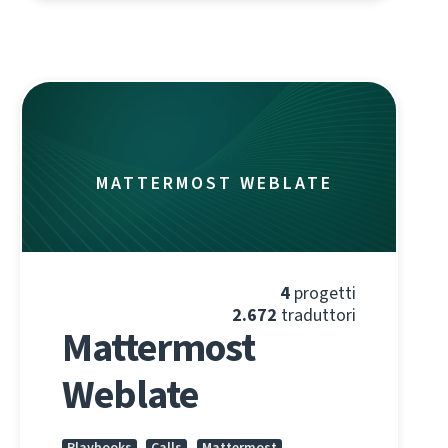
MATTERMOST WEBLATE
4
progetti
2.672
traduttori
Mattermost
Weblate
Playbooks
Calls
Mattermost