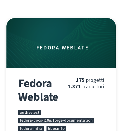
FEDORA WEBLATE
Fedora
175
progetti
1.871
traduttori
Weblate
authselect
fedora-docs-l10n/forge-documentation
fedora-infra
libosinfo