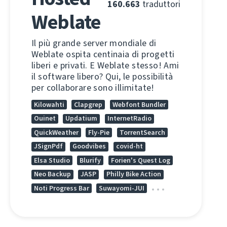
160.663
traduttori
Weblate
Il più grande server mondiale di
Weblate ospita centinaia di progetti
liberi e privati. E Weblate stesso! Ami
il software libero? Qui, le possibilità
per collaborare sono illimitate!
Kilowahti
Clapgrep
Webfont Bundler
Ouinet
Updatium
InternetRadio
QuickWeather
Fly-Pie
TorrentSearch
JSignPdf
Goodvibes
covid-ht
Elsa Studio
Blurify
Forien's Quest Log
Neo Backup
JASP
Philly Bike Action
Noti Progress Bar
Suwayomi-JUI