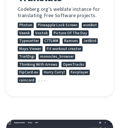
Codeberg.org's weblate instance for
translating Free Software projects.
Photon
Pineapple Lock Screen
esmBot
Veenk
Vostok
Picture Of The Day
Typesetter
C77LMM
Ramses
JetBird
Maps Viewer
Fit workout creator
TrailDigi
monocles_browser
Thinking With Arrows
OpenTracks
FipCard.eu
Hurry Curry!
Fairplayer
raincord