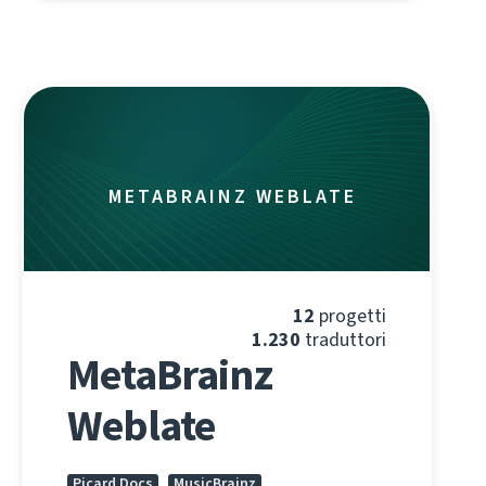
METABRAINZ WEBLATE
12
progetti
1.230
traduttori
MetaBrainz
Weblate
Picard Docs
MusicBrainz