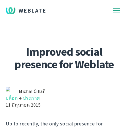
WEBLATE
Improved social
presence for Weblate
Michal Čihař
บล็อก
→
ประกาศ
11 มิถุนายน 2015
Up to recently, the only social presence for