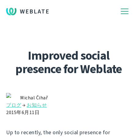
WEBLATE
Improved social
presence for Weblate
Michal Čihař
ブログ
→
お知らせ
2015年6月11日
Up to recently, the only social presence for