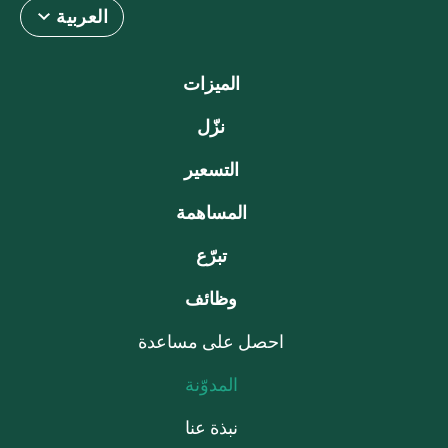
العربية
الميزات
نزّل
التسعير
المساهمة
تبرّع
وظائف
احصل على مساعدة
المدوّنة
نبذة عنا