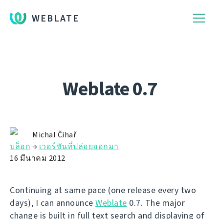
WEBLATE
Weblate 0.7
Michal Čihař
บล็อก
→
เวอร์ชันที่ปล่อยออกมา
16 มีนาคม 2012
Continuing at same pace (one release every two
days), I can announce
Weblate
0.7. The major
change is built in full text search and displaying of