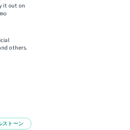
y it out on
mo
icial
and others.
ルストーン