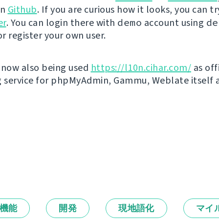
on
Github
. If you are curious how it looks, you can tr
er
. You can login there with
demo
account using
de
r register your own user.
 now also being used
https://l10n.cihar.com/
as off
g service for phpMyAdmin, Gammu, Weblate itself 
機能
開発
現地語化
マイ