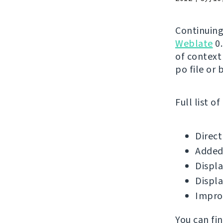
Continuing
Weblate
0.
of context
po file or 
Full list o
Direct
Added 
Displa
Displa
Improv
You can fi