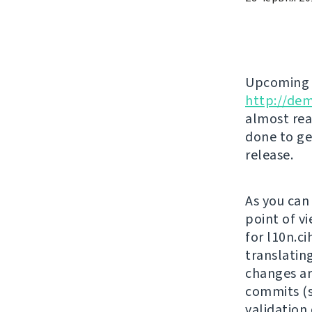
Upcomin
http://de
almost rea
done to ge
release.
As you can
point of vi
for l10n.c
translatin
changes ar
commits (s
validation