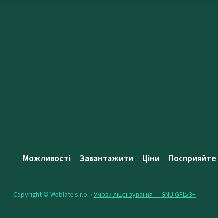
Можливості
Завантажити
Ціни
Посприяйте
Copyright © Weblate s.r.o. •
Умови ліцензування — GNU GPLv3+