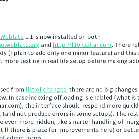
g
Weblate
1.1 is now installed on both
mo.weblate.org
and
http://l10n.cihar.com
. There re
dy (I plan to add only one minor feature) and this
t more testing in real life setup before making act
 see from
list of changes
, there are no big changes
ew. In case indexing offloading is enabled (what is 
ihar.com), the interface should respond more quickl
g (and not produce errors in some setups). The rest
e even more hidden, like smarter handling of mer
till there is place for improvements here) or bette
 of admin forms.