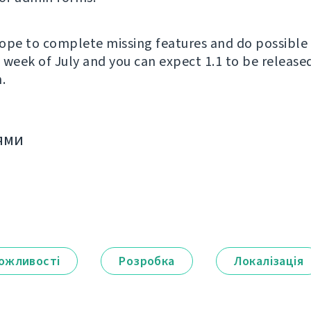
ope to complete missing features and do possible 
wo week of July and you can expect 1.1 to be releas
.
ями
ожливості
Розробка
Локалізація