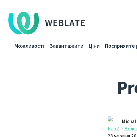
WEBLATE
Можливості
Завантажити
Ціни
Посприяйте 
Pr
Michal
Блоґ
→
Можл
28 червня 20