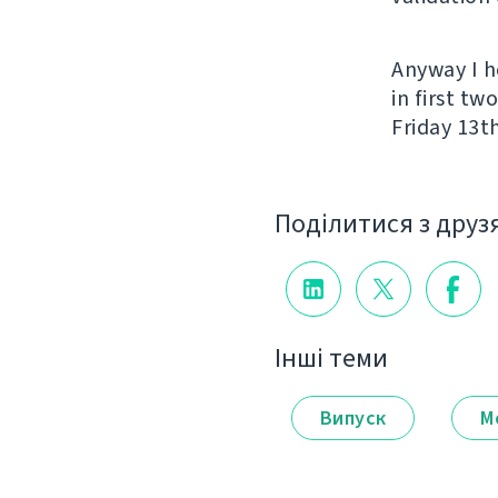
Anyway I h
in first t
Friday 13th
Поділитися з друз
Інші теми
Випуск
М