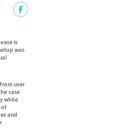
lease is
 setup was
ual
 from user
the case
y while
 of
ges and
r