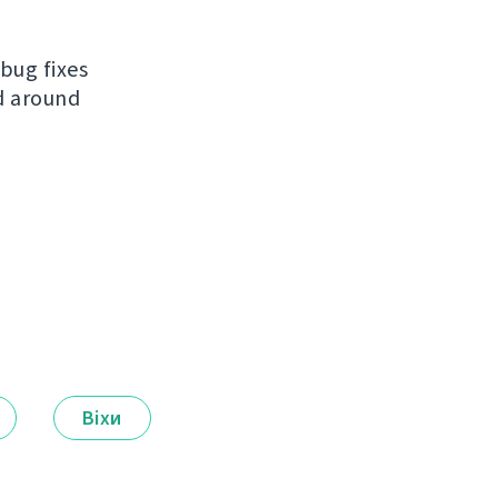
bug fixes
ed around
Віхи