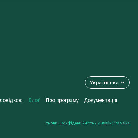
Українська
 довідкою
Блоґ
Про програму
Документація
Умови
•
Конфіденційність
• Дизайн
Vita Valka