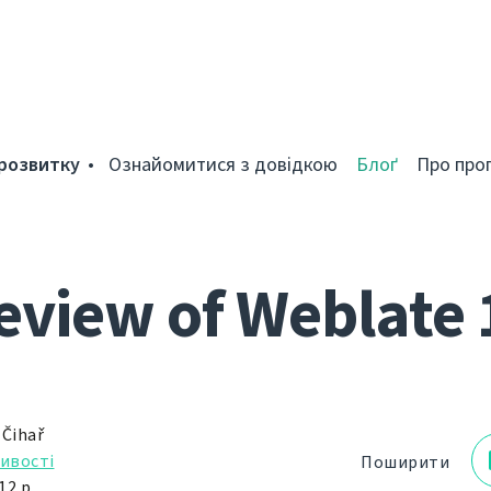
розвитку
Ознайомитися з довідкою
Блоґ
Про про
eview of Weblate 
 Čihař
ивості
Поширити
12 р.