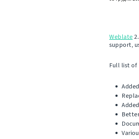
Weblate
2.
support, us
Full list o
Added 
Repla
Added 
Better
Docum
Variou