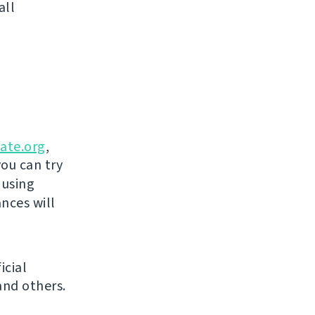
all
ate.org
,
you can try
 using
nces will
icial
and others.