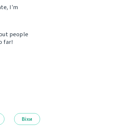
ate, I'm
hout people
 far!
Віхи