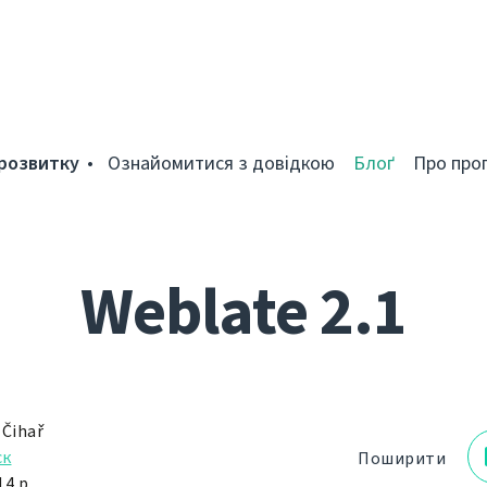
розвитку
Ознайомитися з довідкою
Блоґ
Про про
Weblate 2.1
 Čihař
ск
Поширити
4 р.