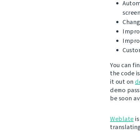
Automa
screen
Change
Impro
Improv
Custom
You can fi
the code i
it out on
d
demo
passw
be soon av
Weblate
is
translatin