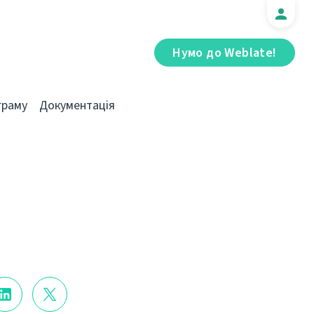
Нумо до Weblate!
граму
Документація