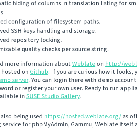
tic hiding of columns in translation listing for sm
s.
d configuration of filesystem paths.
ved SSH keys handling and storage.
ed repository locking.
izable quality checks per source string.
nd more information about
Weblate
on
http://webl
s hosted on
Github
. If you are curious how it looks, 
emo server
. You can login there with
demo
account
ord or register your own user. Ready to run applia
ailable in
SUSE Studio Gallery
.
 also being used
https://hosted.weblate.org/
as off
g service for phpMyAdmin, Gammu, Weblate itself 