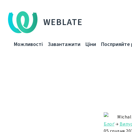
WEBLATE
Можливості
Завантажити
Ціни
Посприяйте 
Michal
Блоґ
→
Випу
05 грудня 201