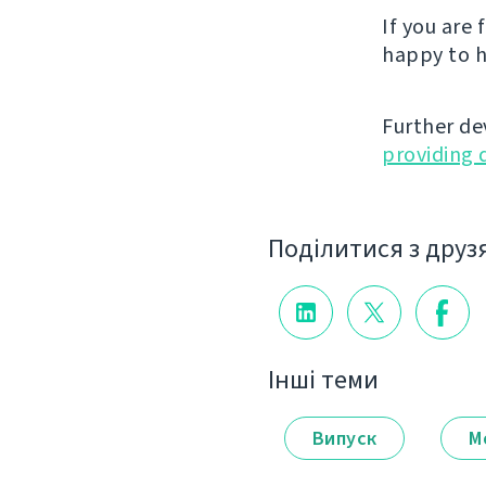
If you are
happy to h
Further de
providing 
Поділитися з друз
Інші теми
Випуск
М