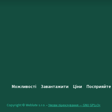
Можливості
Завантажити
Ціни
Посприяйте
Copyright © Weblate s.r.o. •
Умови ліцензування — GNU GPLv3+