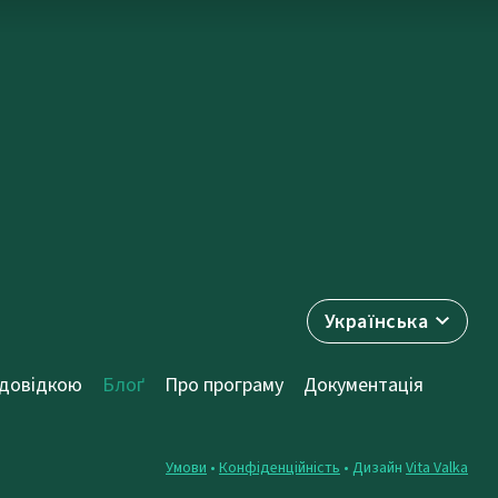
Українська
 довідкою
Блоґ
Про програму
Документація
Умови
•
Конфіденційність
• Дизайн
Vita Valka