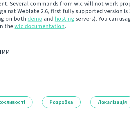
t. Several commands from wlc will not work prop
ainst Weblate 2.6, first fully supported version is 2.
ng on both
demo
and
hosting
servers). You can usa
in the
wlc documentation
.
ями
ожливості
Розробка
Локалізація