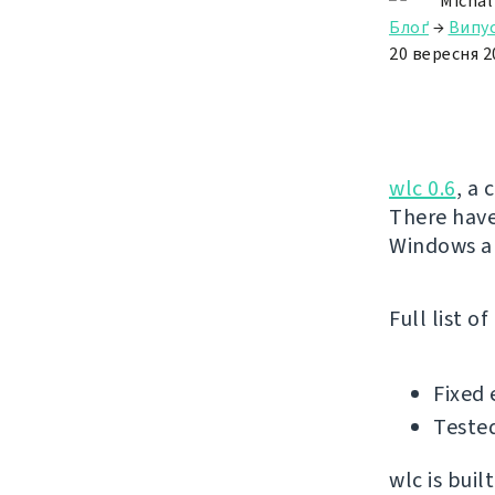
Michal
Блоґ
→
Випу
20 вересня 2
wlc 0.6
, a 
There have
Windows an
Full list o
Fixed
Tested
wlc is buil