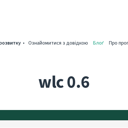
розвитку
Ознайомитися з довідкою
Блоґ
Про про
wlc 0.6