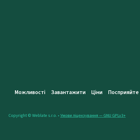
Можливості
Завантажити
Ціни
Посприяйте
Copyright © Weblate s.r.o. •
Умови ліцензування — GNU GPLv3+