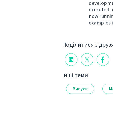
developmen
executed ag
now runni
examples 
Поділитися з друз
Інші теми
Випуск
М