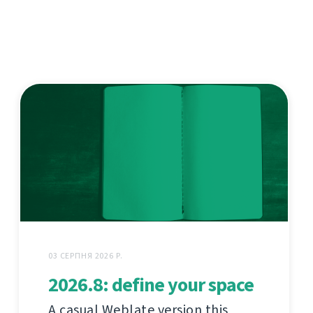
03 СЕРПНЯ 2026 Р.
2026.8: define your space
A casual Weblate version this