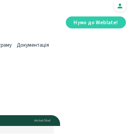
Нумо до Weblate!
граму
Документація