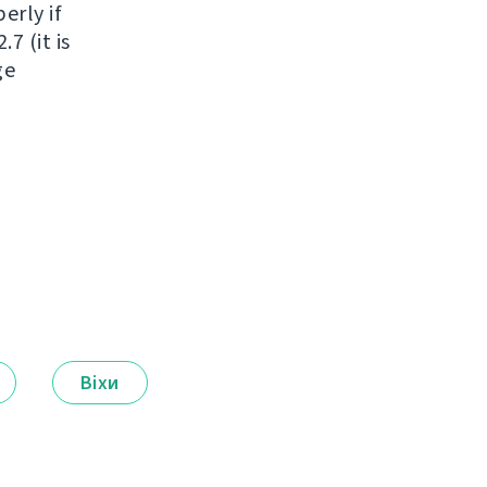
erly if
7 (it is
ge
Віхи