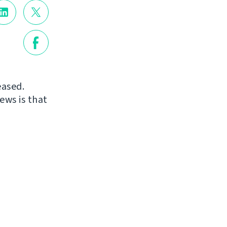
eased.
ews is that