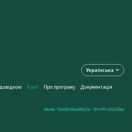
Українська
 довідкою
Блоґ
Про програму
Документація
Умови
•
Конфіденційність
• Дизайн
Vita Valka