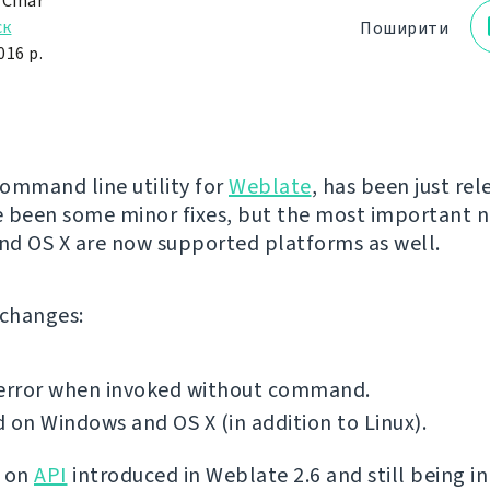
 Čihař
ск
Поширити
016 р.
command line utility for
Weblate
, has been just rel
 been some minor fixes, but the most important n
d OS X are now supported platforms as well.
f changes:
 error when invoked without command.
 on Windows and OS X (in addition to Linux).
t on
API
introduced in Weblate 2.6 and still being in