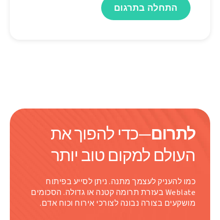
התחלה בתרגום
לתרום
—כדי להפוך את
העולם למקום טוב יותר
כמו להעניק לעצמך מתנה. ניתן לסייע בפיתוח
Weblate בעזרת תרומה קטנה או גדולה. הסכומים
מושקעים בצורה נבונה לצורכי אירוח וכוח אדם.