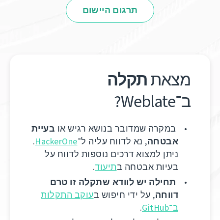
תרגום היישום
מצאת
תקלה
ב־Weblate?
במקרה שמדובר בנושא רגיש או
בעיית
אבטחה
, נא לדווח עליה ל־
HackerOne
.
ניתן למצוא דרכים נוספות לדווח על
בעיות אבטחה ב
תיעוד
.
תחילה יש לוודא שתקלה זו טרם
דווחה
, על ידי חיפוש ב
עוקב התקלות
ב־GitHub
.