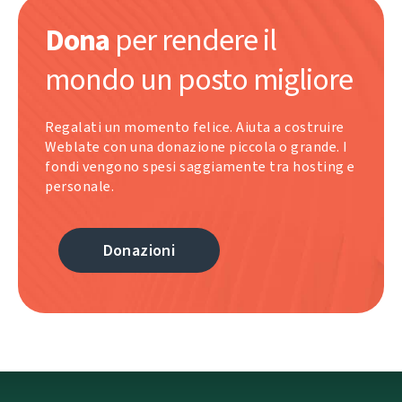
Dona
per rendere il
mondo un posto migliore
Regalati un momento felice. Aiuta a costruire
Weblate con una donazione piccola o grande. I
fondi vengono spesi saggiamente tra hosting e
personale.
Donazioni