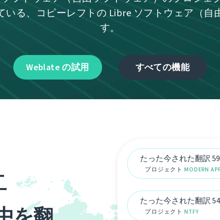
いる、コピーレフトの Libre ソフトウェア（
す。
Weblate の試用
すべての機能
たった今された翻訳 59
上
プロジェクト
MODERN AP
たった今された翻訳 54
界中を翻
プロジェクト
NTFY