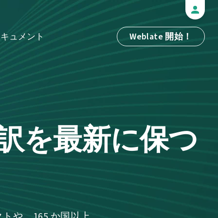
ドキュメント
Weblate 開始！
訳を最新に保つ
クトや、165 か国以上