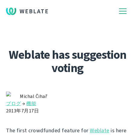
WEBLATE
Weblate has suggestion
voting
Michal Čihař
ブログ
→
機能
2013年7月17日
The first crowdfunded feature for
Weblate
is here