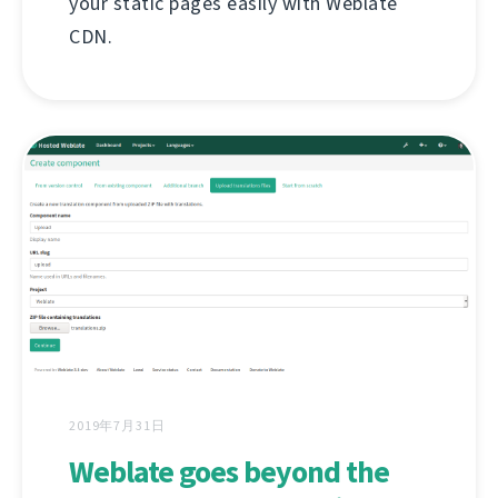
your static pages easily with Weblate
CDN.
2019年7月31日
Weblate goes beyond the