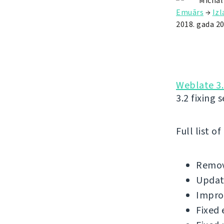
Michal
Emuārs
→
Iz
2018. gada 20
Weblate 3.
3.2 fixing 
Full list o
Remov
Update
Impro
Fixed