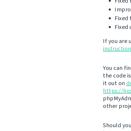
Fixed 
Improv
Fixed 
Fixed 
If you are
instructio
You can fi
the code i
it out on
d
https://ho
phpMyAdmi
other proj
Should you 