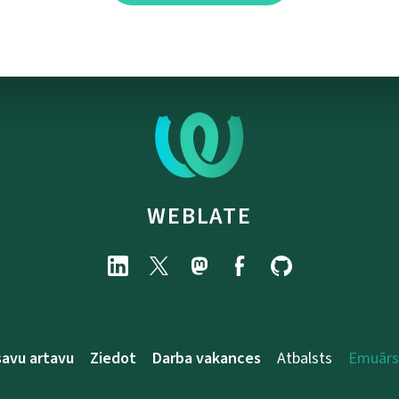
WEBLATE
savu artavu
Ziedot
Darba vakances
Atbalsts
Emuārs