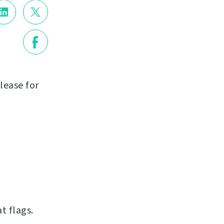
lease for
t flags.