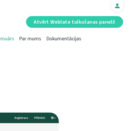
Atvērt Weblate tulkošanas paneli!
Emuārs
Par mums
Dokumentācijas