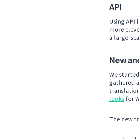
API
Using API 
more cleve
a large-sc
New and
We started
gathered a
translatio
looks
for 
The new tra