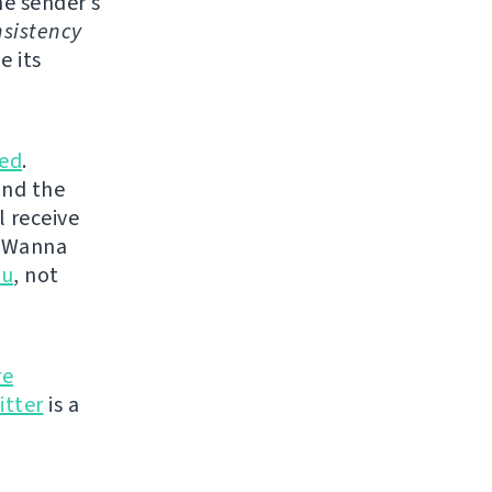
e sender’s
sistency
e its
ed
.
and the
l receive
. Wanna
ou
, not
re
itter
is a