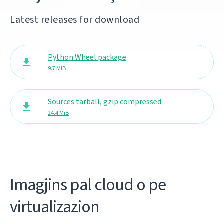
Latest releases for download
Python Wheel package
9.7 MiB
Sources tarball, gzip compressed
24.4 MiB
Imagjins pal cloud o pe
virtualizazion