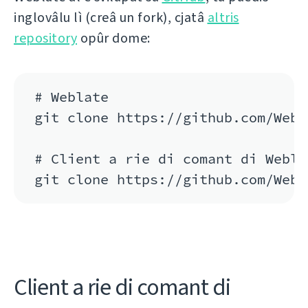
inglovâlu lì (creâ un fork), cjatâ
altris
repository
opûr dome:
# Weblate

git clone https://github.com/Webl
# Client a rie di comant di Weblat
git clone https://github.com/Webl
Client a rie di comant di