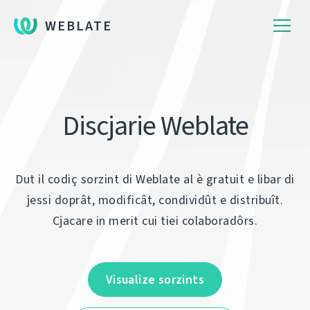
WEBLATE
Discjarie Weblate
Dut il codiç sorzint di Weblate al è gratuit e libar di
jessi doprât, modificât, condividût e distribuît.
Cjacare in merit cui tiei colaboradôrs.
Visualize sorzints