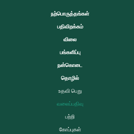
நற்பொருத்தங்கள்
பதிவிறக்கம்
விலை
பங்களிப்பு
நன்கொடை
தொழில்
உதவி பெறு
வலைப்பதிவு
பற்றி
கோப்புகள்