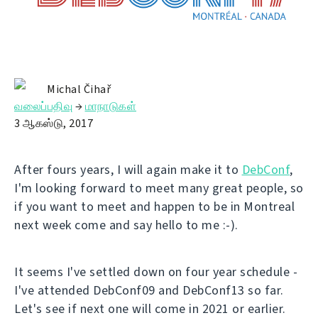
Michal Čihař
வலைப்பதிவு
→
மாநாடுகள்
3 ஆகஸ்டு, 2017
After fours years, I will again make it to
DebConf
,
I'm looking forward to meet many great people, so
if you want to meet and happen to be in Montreal
next week come and say hello to me :-).
It seems I've settled down on four year schedule -
I've attended DebConf09 and DebConf13 so far.
Let's see if next one will come in 2021 or earlier.