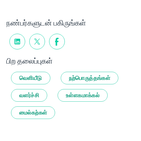
நண்பர்களுடன் பகிருங்கள்
பிற தலைப்புகள்
வெளியீடு
நற்பொருத்தங்கள்
வளர்ச்சி
உள்ளகமாக்கல்
மைல்கற்கள்