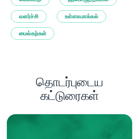
வளர்ச்சி
உள்ளகமாக்கல்
மைல்கற்கள்
தொடர்புடைய
கட்டுரைகள்