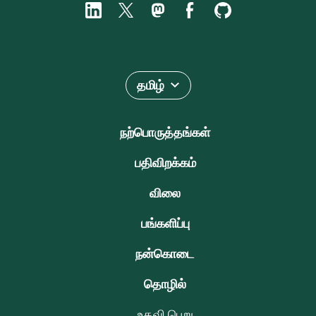
தமிழ்
நற்பொருத்தங்கள்
பதிவிறக்கம்
விலை
பங்களிப்பு
நன்கொடை
தொழில்
உதவி பெறு