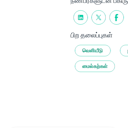
நண்பர்களுடன் பகிரு
பிற தலைப்புகள்
வெளியீடு
மைல்கற்கள்