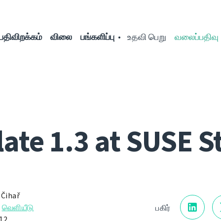
பதிவிறக்கம்
விலை
பங்களிப்பு
உதவி பெறு
வலைப்பதிவு
ate 1.3 at SUSE S
 Čihař
→
வெளியீடு
பகிர்
012