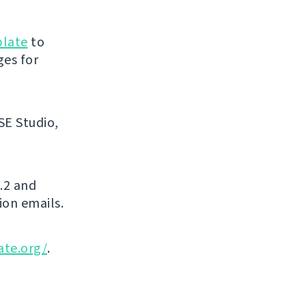
blate
to
ges for
SE Studio,
.2 and
ion emails.
ate.org/
.