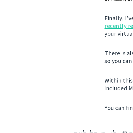
Finally, I
recently r
your virtu
There is a
so you can 
Within thi
included M
You can fi