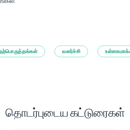
ங்கள்
நற்பொருத்தங்கள்
வளர்ச்சி
உள்ளகமாக்
தொடர்புடைய கட்டுரைகள்