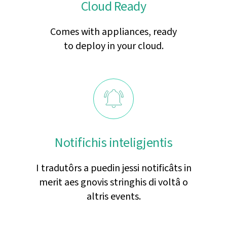
Cloud Ready
Comes with appliances, ready
to deploy in your cloud.
Notifichis inteligjentis
I tradutôrs a puedin jessi notificâts in
merit aes gnovis stringhis di voltâ o
altris events.