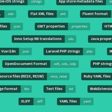
le iOS strings
App store metadata files
.strings
.t
L
Flat XML files
Fluent format
.xslx
.xml
files
GWT properties
HTML
.json
.properties
Inno Setup INI translations
Java proper
.islu
Vue I18n
Laravel PHP strings
M
.json
.php
OpenDocument Format
PHP string
.odt, .ods, .odp
source files (RESX, RESW)
Ruby YAML files
.resx, .resw
ge format
Text files
WebExtensi
.tbx
.txt
XLIFF
YAML files
.xliff
.yaml