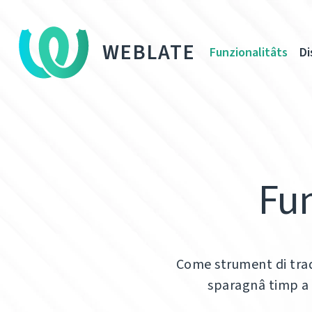
WEBLATE
Funzionalitâts
Di
Fun
Come strument di trad
sparagnâ timp a d