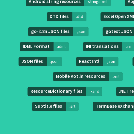
Android string resources
App
strings.xml
DTD files
Excel Open XM
.dtd
go-i18n JSON files
gotext JSON 
.json
IDML Format
INI translations
.idml
.ini
JSON files
React Intl
.json
.json
Mobile Kotlin resources
.xml
ResourceDictionary files
.NET re
.xaml
Subtitle files
TermBase eXchan
.srt