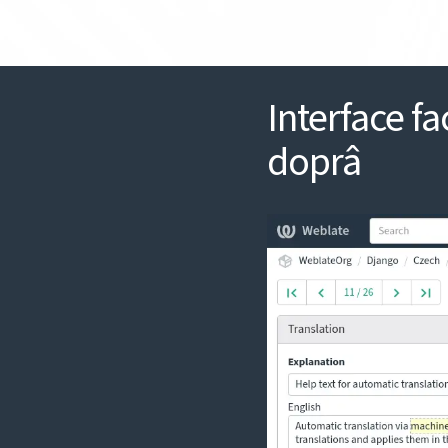
Interface fac
doprâ