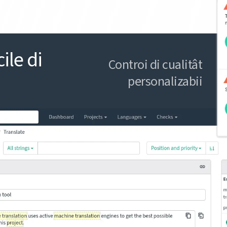
ile di
Controi di cualitât
personalizabii