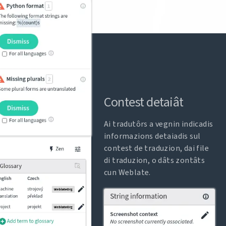
Contest detaiât
Ai tradutôrs a vegnin indicadis
informazions detaiadis sul
contest de traduzion, dai file
di traduzion, o dâts zontâts
cun Weblate.