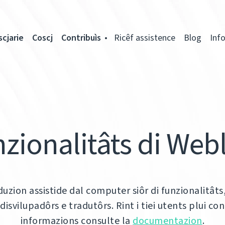
scjarie
Coscj
Contribuìs
Ricêf assistence
Blog
Inf
zionalitâts di Web
uzion assistide dal computer siôr di funzionalitâts
isvilupadôrs e tradutôrs. Rint i tiei utents plui con
informazions consulte la
documentazion
.