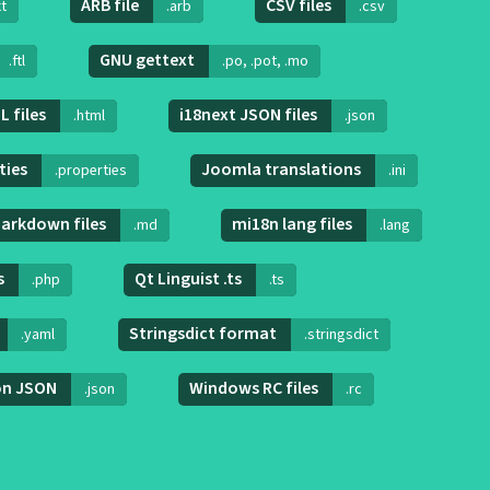
ARB file
CSV files
xt
.arb
.csv
GNU gettext
.ftl
.po, .pot, .mo
 files
i18next JSON files
.html
.json
ties
Joomla translations
.properties
.ini
arkdown files
mi18n lang files
.md
.lang
s
Qt Linguist .ts
.php
.ts
Stringsdict format
.yaml
.stringsdict
on JSON
Windows RC files
.json
.rc