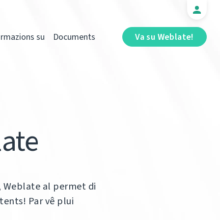
ormazions su
Documents
Va su Weblate!
late
, Weblate al permet di
tents! Par vê plui