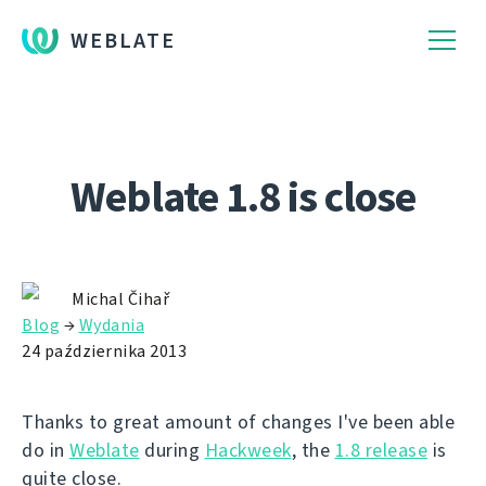
WEBLATE
Weblate 1.8 is close
Michal Čihař
Blog
→
Wydania
24 października 2013
Thanks to great amount of changes I've been able
do in
Weblate
during
Hackweek
, the
1.8 release
is
quite close.