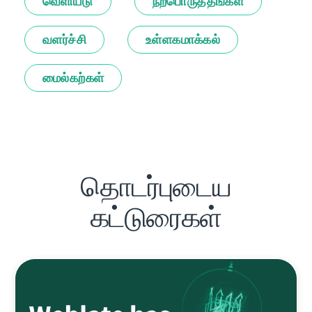
வெளியீடு
நற்பொருத்தங்கள்
வளர்ச்சி
உள்ளகமாக்கல்
மைல்கற்கள்
தொடர்புடைய
கட்டுரைகள்