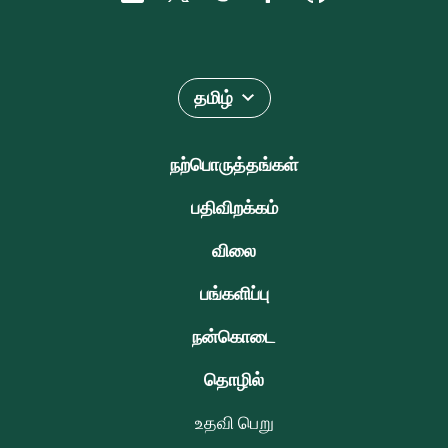
தமிழ்
நற்பொருத்தங்கள்
பதிவிறக்கம்
விலை
பங்களிப்பு
நன்கொடை
தொழில்
உதவி பெறு