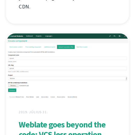
CDN.
2019. JÚLIUS 31.
Weblate goes beyond the
code: VCS less operation