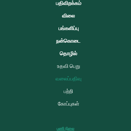
பதிவிறக்கம்
விலை
பங்களிப்பு
நன்கொடை
தொழில்
உதவி பெறு
வலைப்பதிவு
பற்றி
கோப்புகள்
பணி நிலை