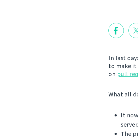
In last day
to make it
on
pull re
What all d
It no
server
The p