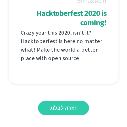
21 בספטמבר 2020
Hacktoberfest 2020 is
coming!
Crazy year this 2020, isn’t it?
Hacktoberfest is here no matter
what! Make the world a better
place with open source!
חזרה לבלוג