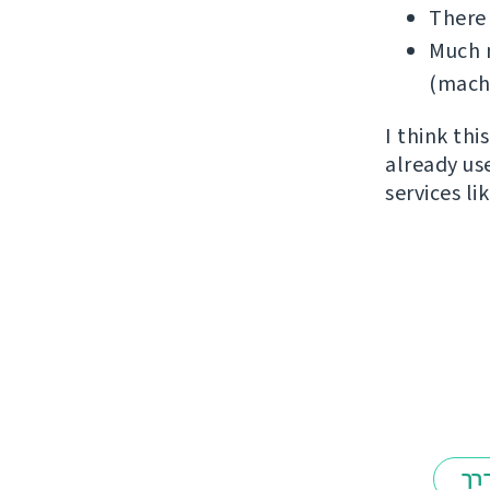
There
Much m
(machi
I think th
already us
services l
רך