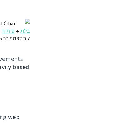
l Čihař
בלוג
→
פיתוח
7 בספטמבר 2016
ovements
avily based
ing web