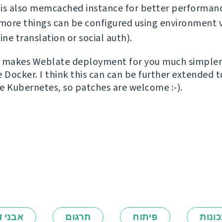
 is also memcached instance for better performan
ore things can be configured using environment v
ne translation or social auth).
is makes Weblate deployment for you much simpler 
e Docker. I think this can can be further extended 
ike Kubernetes, so patches are welcome :-).
ונות
פיתוח
תרגום
אבני ד