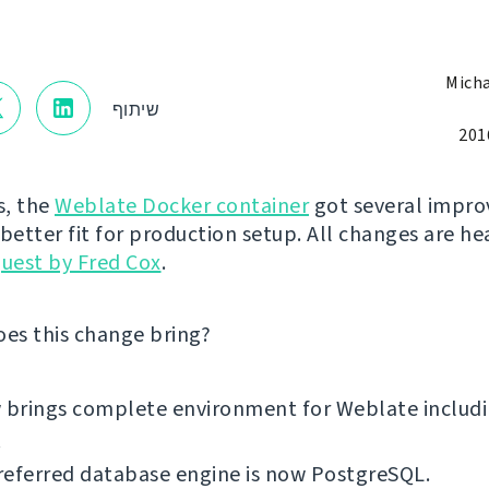
Micha
שיתוף
s, the
Weblate Docker container
got several impr
 better fit for production setup. All changes are he
quest by Fred Cox
.
oes this change bring?
w brings complete environment for Weblate includ
.
referred database engine is now PostgreSQL.