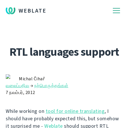
WEBLATE
RTL languages support
Michal Čihař
வலைப்பதிவு
→
நற்பொருத்தங்கள்
7 நவம்பர், 2012
While working on
tool for online translating
, I
should have probably expected this, but somehow
it surprised me -
Weblate
should support RTL