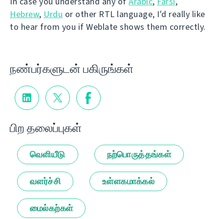
In case you understand any of
Arabic
,
Farsi
,
Hebrew
,
Urdu
or other RTL language, I'd really like
to hear from you if Weblate shows them correctly.
நண்பர்களுடன் பகிருங்கள்
பிற தலைப்புகள்
வெளியீடு
நற்பொருத்தங்கள்
வளர்ச்சி
உள்ளகமாக்கல்
மைல்கற்கள்