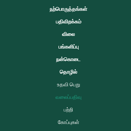
நற்பொருத்தங்கள்
பதிவிறக்கம்
விலை
பங்களிப்பு
நன்கொடை
தொழில்
உதவி பெறு
வலைப்பதிவு
பற்றி
கோப்புகள்