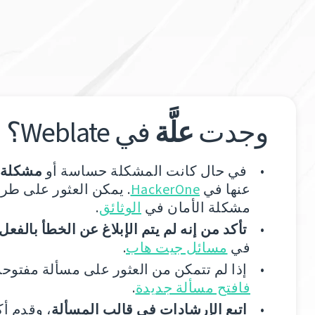
وجدت
علَّة
في Weblate؟
في حال كانت المشكلة حساسة أو
مشكلة أ
عنها في
HackerOne
. يمكن العثور على طرق
مشكلة الأمان في
الوثائق
.
تأكد من إنه لم يتم الإبلاغ عن الخطأ بالفعل
في
مسائل جيت هاب
.
إذا لم تتمكن من العثور على مسألة مفتوحة
فافتح مسألة جديدة
.
اتبع الإرشادات في قالب المسألة
، وقدم أ