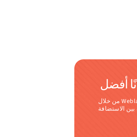
ًا أفضل
امنح نفسك لحظة سعيدة. ساعد في بناء Weblate من خلال
 بين الاستضافة