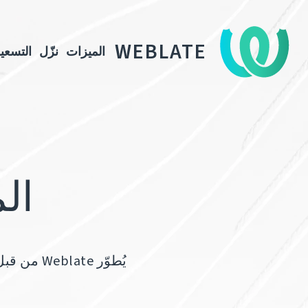
WEBLATE
الميزات
نزّل
التسعي
الم
يُطوّر e