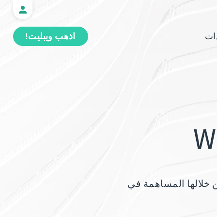
ات
اذهب ويبليت!
ك من خلالها المساهمة في