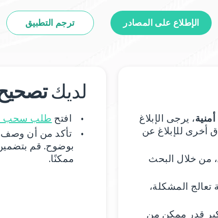
الإطلاع على المصادر
ترجم التطبيق
لديك
تصحيح
منية
، يرجى الإبلاغ
افتح
طلب سحب جد
 أخرى للإبلاغ عن
تأكد من أن وصف 
بوضوح. قم بتضمين 
، من خلال البحث
ممكنًا.
 تعالج المشكلة،
كبر قدر ممكن من