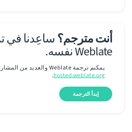
أنت مترجم؟
ساعِدنا في ت
Weblate نفسه.
يمكنم ترجمة Weblate والعديد من المشاريع الأخرى على
.
hosted.weblate.org
إبدأ الترجمة