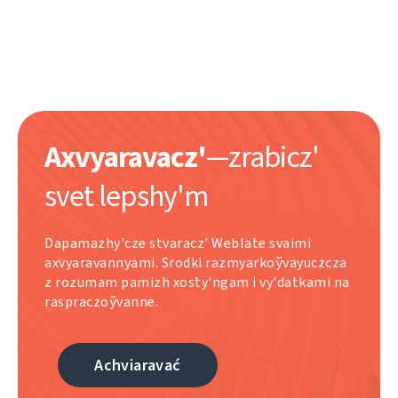
Axvyaravacz'
—zrabіcz'
svet lepshy'm
Dapamazhy'cze stvaracz' Weblate svaіmі
axvyaravannyamі. Srodkі razmyarkoўvayuczcza
z rozumam pamіzh xosty'ngam і vy'datkamі na
raspraczoўvanne.
Achviaravać