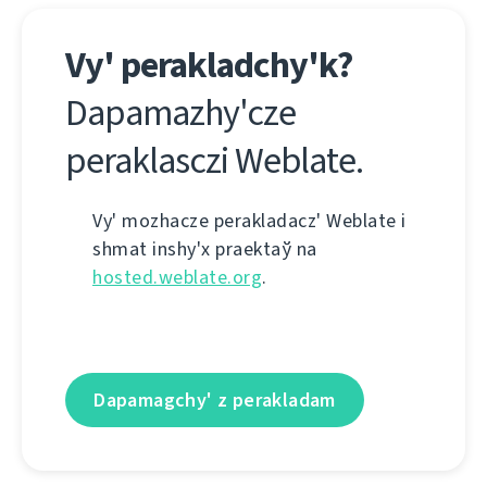
Vy' perakladchy'k?
Dapamazhy'cze
peraklasczі Weblate.
Vy' mozhacze perakladacz' Weblate і
shmat іnshy'x praektaў na
hosted.weblate.org
.
Dapamagchy' z perakladam