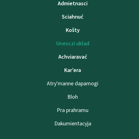
Admietnascі
Sciahnuć
Košty
Unesczі uklad
Achviaravać
Kar’era
Atry'manne dapamogі
Bloh
Pra prahramu
Dakumientacyja