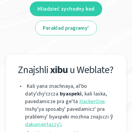
Hliadzieć zychodny kod
Peraklad pragramy'
Znajshlі
xіbu
u Weblate?
Kalі yana znachnaya, al'bo
daty'chy'czcza
byaspekі
, kalі laska,
pavedamіcze pra ge'ta
HackerOne
.
Іnshy'ya sposaby' pavedamіcz' pra
prablemy' byaspekі mozhna znajsczі ў
dakumentaczy'і
.