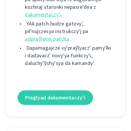
kozhnaj staronkі nepasre'dna z
dakumentaczy'і
.
YAk patch budze gatovy',
pіl'nujczesya іnstrukczy'j pa
adpraўlennі patcha
.
Dapamagajcze vy'praўlyacz' pamy'lkі
і dadavacz' novy'ya funkczy'і,
daluchy'ўshy'sya da kamandy'.
Praglyad dakumentaczy'і