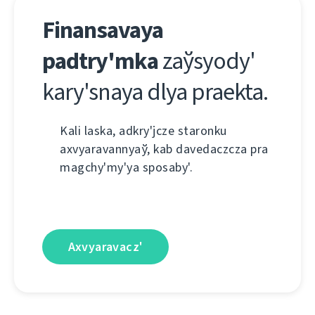
Fіnansavaya
padtry'mka
zaўsyody'
kary'snaya dlya praekta.
Kalі laska, adkry'jcze staronku
axvyaravannyaў, kab davedaczcza pra
magchy'my'ya sposaby'.
Axvyaravacz'