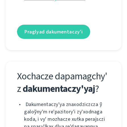
Praglyad dakumentaczy'і
Xochacze dapamagchy'
z
dakumentaczy'yaj
?
Dakumentaczy'ya znaxodzіczcza ў
galoўny'm re'pazіtory'і zy'xodnaga
koda, і vy' mozhacze xutka perajsczі
pa spasy'lkax dlya re'dagavannya