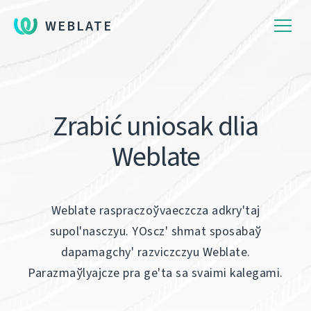
WEBLATE
Zrabіć uniosak dlia
Weblate
Weblate raspraczoўvaeczcza adkry'taj
supol'nasczyu. YOscz' shmat sposabaў
dapamagchy' razvіczczyu Weblate.
Parazmaўlyajcze pra ge'ta sa svaіmі kalegamі.