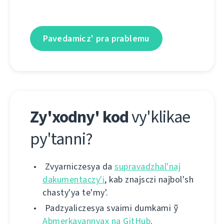
Pavedamіcz' pra prablemu
Zy'xodny' kod
vy'klіkae
py'tannі?
Zvyarnіczesya da
supravadzhal'naj
dakumentaczy'і
, kab znajsczі najbol'sh
chasty'ya te'my'.
Padzyalіczesya svaіmі dumkamі ў
Abmerkavannyax na GitHub
.