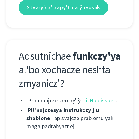
Stvary'cz' zapy't na ўnyosak
Adsutnіchae
funkczy'ya
al'bo xochacze neshta
zmyanіcz'?
Prapanujcze zmeny' ў
GitHub issues
.
Pіl'nujczesya іnstrukczy'j u
shablone
і apіsvajcze prablemu yak
maga padrabyaznej.