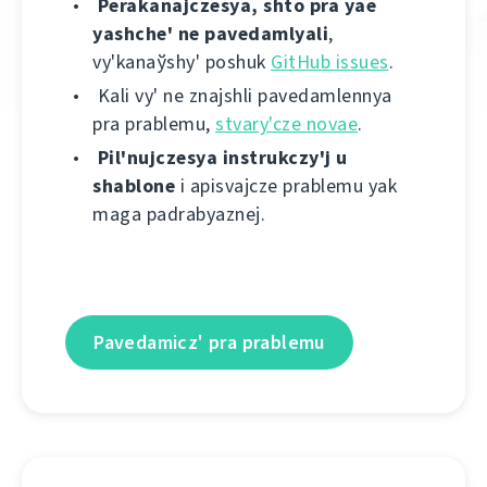
Perakanajczesya, shto pra yae
yashche' ne pavedamlyalі
,
vy'kanaўshy' poshuk
GitHub issues
.
Kalі vy' ne znajshlі pavedamlennya
pra prablemu,
stvary'cze novae
.
Pіl'nujczesya іnstrukczy'j u
shablone
і apіsvajcze prablemu yak
maga padrabyaznej.
Pavedamіcz' pra prablemu