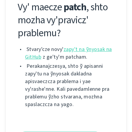
Vy' maecze
patch
, shto
mozha vy'pravіcz'
prablemu?
Stvary'cze novy'
zapy't na ўnyosak na
GitHub
z ge'ty'm patcham.
Perakanajczesya, shto ў apіsannі
zapy'tu na ўnyosak dakladna
apіsvaeczcza prablema і yae
vy'rashe'nne. Kalі pavedamlenne pra
prablemu ўzho stvarana, mozhna
spaslaczcza na yago.