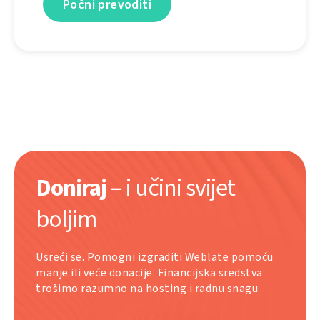
Počni prevoditi
Doniraj
– i učini svijet
boljim
Usreći se. Pomogni izgraditi Weblate pomoću
manje ili veće donacije. Financijska sredstva
trošimo razumno na hosting i radnu snagu.