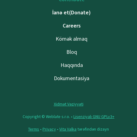
İanə et(Donate)
Careers
Kömək almaq
Bloq
Haqqında
Dokumentasiya
Xidmət Vəziyyəti
Copyright © Weblate s.r.o. •
Lisenziyalı GNU GPLv3+
Terms
•
Privacy
•
Vita Valka
tərəfindən dizayn