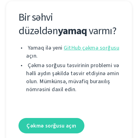
Bir səhvi
düzəldən
yamaq
varmı?
Yamaq ilə yeni
GitHub çəkmə sorğusu
açın.
Çəkmə sorğusu təsvirinin problemi və
həlli aydın şəkildə təsvir etdiyinə əmin
olun. Mümkünsə, müvafiq buraxılış
nömrəsini daxil edin.
Çəkmə sorğusu açın