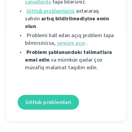
sənədlərdə
tapa bilərsiniz.
GitHub problemlərini
axtararaq
səhvin
artıq bildirilmədiyinə əmin
olun
.
Problemi həll edən açıq problem tapa
bilmirsinizsə,
yenisini açın
.
Problem şablonundakı təlimatlara
əməl edin
və mümkün qədər çox
müvafiq məlumat təqdim edin.
GitHub problemləri