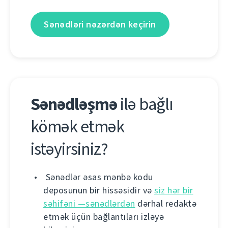
Sənədləri nəzərdən keçirin
Sənədləşmə
ilə bağlı
kömək etmək
istəyirsiniz?
Sənədlər əsas mənbə kodu
deposunun bir hissəsidir və
siz hər bir
səhifəni —sənədlərdən
dərhal redaktə
etmək üçün bağlantıları izləyə