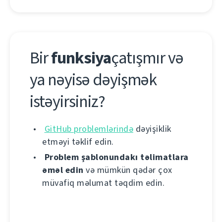
Bir
funksiya
çatışmır və
ya nəyisə dəyişmək
istəyirsiniz?
GitHub problemlərində
dəyişiklik
etməyi təklif edin.
Problem şablonundakı təlimatlara
əməl edin
və mümkün qədər çox
müvafiq məlumat təqdim edin.