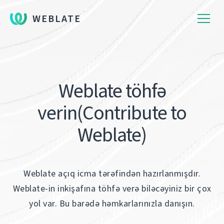
WEBLATE
Weblate töhfə
verin(Contribute to
Weblate)
Weblate açıq icma tərəfindən hazırlanmışdır.
Weblate-in inkişafına töhfə verə biləcəyiniz bir çox
yol var. Bu barədə həmkarlarınızla danışın.