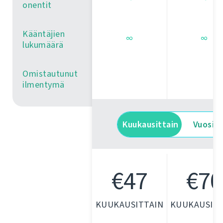
onentit
Kääntäjien
∞
∞
lukumäärä
Omistautunut
ilmentymä
Kuukausittain
Vuositt
€47
€70
KUUKAUSITTAIN
KUUKAUSITT