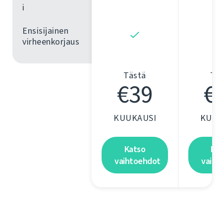
i
Ensisijainen
virheenkorjaus
Tästä
Tä
€39
€
KUUKAUSI
KUUK
Katso
Ka
vaihtoehdot
vaih