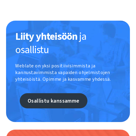
Liity yhteisöön
ja
osallistu
Weblate on yksi positiivisimmista ja
kannustavimmista vapaiden ohjelmistojen
yhteisöistä. Opimme ja kasvamme yhdessä.
Osallistu kanssamme