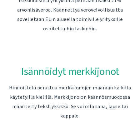
tšekkiläisiltä yrityksiltä peritään lisäksi 21%
arvonlisäveroa. Käännettyä verovelvollisuutta
sovelletaan EU:n alueella toimiville yrityksille
osoitettuihin laskuihin.
Isännöidyt merkkijonot
Hinnoittelu perustuu merkkijonojen määrään kaikilla
käytetyillä kielillä. Merkkijono on käännösmuodossa
määritelty tekstiyksikkö. Se voi olla sana, lause tai
kappale.