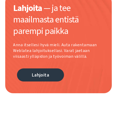
Lahjoita
— ja tee
maailmasta entistä
parempi paikka
Anna itsellesi hyvä mieli. Auta rakentamaan
Weblatea lahjoituksellasi. Varat jaetaan
viisaasti ylläpidon ja työvoiman välillä.
Lahjoita