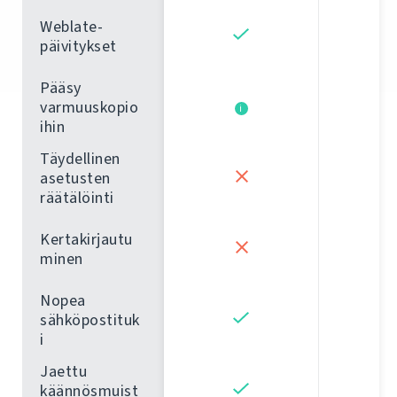
Weblate-
päivitykset
Pääsy
varmuuskopio
i
ihin
Täydellinen
asetusten
räätälöinti
Kertakirjautu
minen
Nopea
sähköpostituk
i
Jaettu
käännösmuist