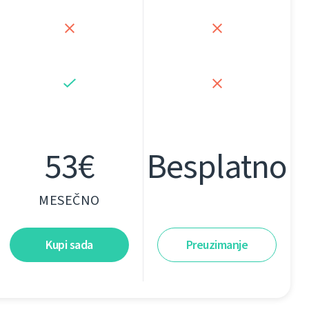
53€
Besplatno
MESEČNO
Kupi sada
Preuzimanje