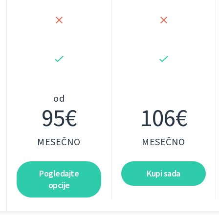
od
95€
106€
MESEČNO
MESEČNO
Pogledajte
Kupi sada
opcije