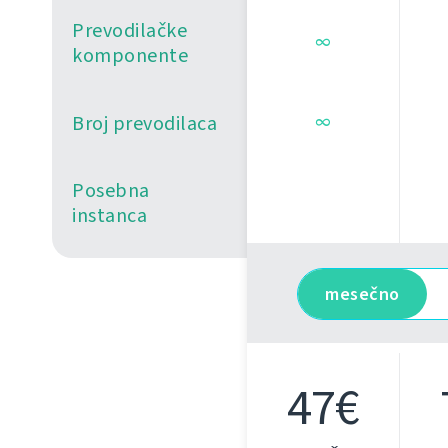
Prevodilačke
∞
komponente
Broj prevodilaca
∞
Posebna
instanca
mesečno
47€