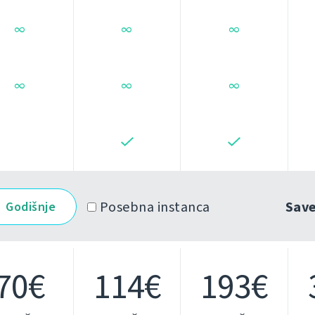
∞
∞
∞
∞
∞
∞
Posebna instanca
Sav
Godišnje
70€
114€
193€