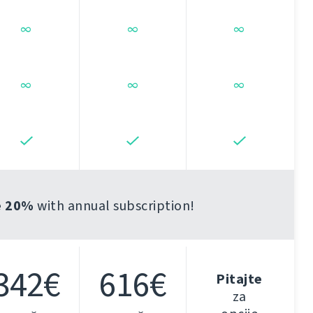
∞
∞
∞
∞
∞
∞
e 20%
with annual subscription!
342€
616€
Pitajte
za