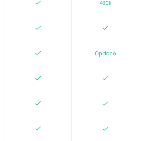
480€
Opciono