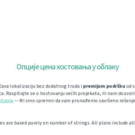
Опције цена хостовања у облаку
va lokalizaciju bez dodatnog truda i
premijum podršku
od s
ca. Raspitajte se o hostovanju većih projekata, ili nam dozvo
itanja
— Mi smo spremni da vam pronađemo savršeno rešenje
es are based purely on number of strings. All plans include al