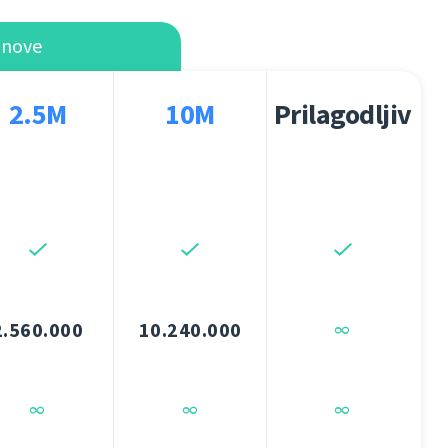
anove
2.5M
10M
Prilagodljiv
2.560.000
10.240.000
∞
∞
∞
∞