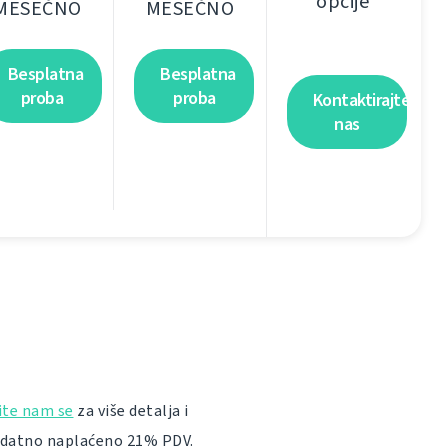
opcije
MESEČNO
MESEČNO
Besplatna
Besplatna
proba
proba
Kontaktirajte
nas
ite nam se
za više detalja i
dodatno naplaćeno 21% PDV.