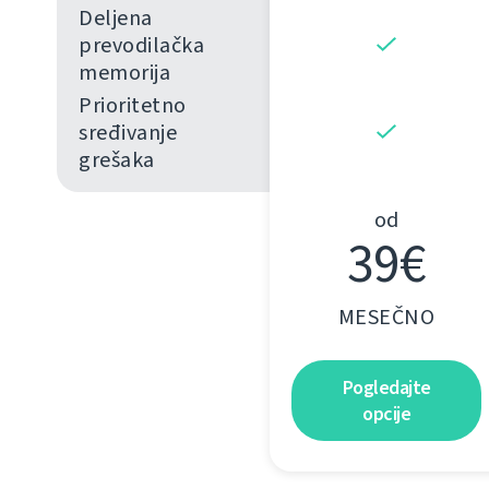
Deljena
prevodilačka
memorija
Prioritetno
sređivanje
grešaka
od
39€
MESEČNO
Pogledajte
opcije