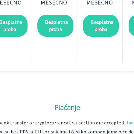
ESEČNO
MESEČNO
MESEČNO
Besplatna
Besplatna
Besplatna
proba
proba
proba
Plaćanje
bank transfer or cryptocurrency transaction are accepted.
Jav
e su bez PDV-a. EU korisnicima i češkim kompanijama biće 