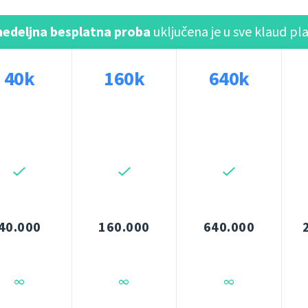
edeljna besplatna proba
uključena je u sve klaud pl
40k
160k
640k
40.000
160.000
640.000
∞
∞
∞