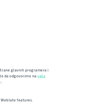
trane glavnih programera i
lite da odgovorimo na
vaša
..
l Weblate features.