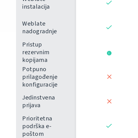
instalacija
Weblate
nadogradnje
Pristup
rezervnim
i
kopijama
Potpuno
prilagođenje
konfiguracije
Jedinstvena
prijava
Prioritetna
podrška e-
poštom