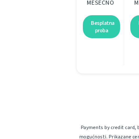
MESEČNO
M
Besplatna
proba
Payments by credit card, 
mogućnosti. Prikazane cen