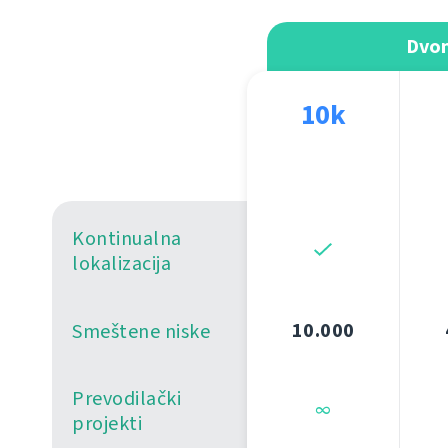
Dvon
10k
Kontinualna
lokalizacija
Smeštene niske
10.000
Prevodilački
∞
projekti