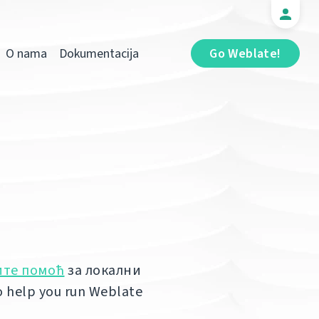
O nama
Dokumentacija
Go Weblate!
ите помоћ
за локални
o help you run Weblate