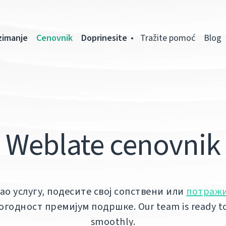
zimanje
Cenovnik
Doprinesite
Tražite pomoć
Blog
Weblate cenovnik
ао услугу, подесите свој сопствени или
потраж
огодност премијум подршке. Our team is ready t
smoothly.