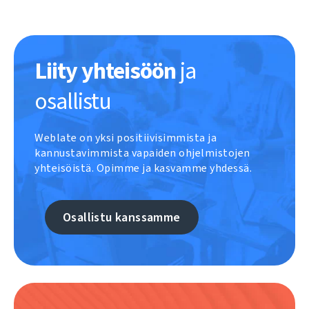
Liity yhteisöön
ja
osallistu
Weblate on yksi positiivisimmista ja
kannustavimmista vapaiden ohjelmistojen
yhteisöistä. Opimme ja kasvamme yhdessä.
Osallistu kanssamme