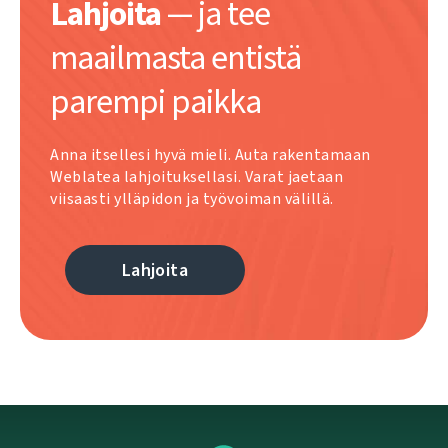
Lahjoita
— ja tee
maailmasta entistä
parempi paikka
Anna itsellesi hyvä mieli. Auta rakentamaan
Weblatea lahjoituksellasi. Varat jaetaan
viisaasti ylläpidon ja työvoiman välillä.
Lahjoita