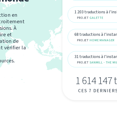
1 203 traductions à l’in
ction en
PROJET
GALETTE
étroitement
sions. À
ire et
68 traductions à l’insta
ation de
PROJET
HOME MANAGER
 vérifier la
31 traductions à l’insta
ources.
PROJET
SANMILL - THE M
1 614 147 
CES 7 DERNIER