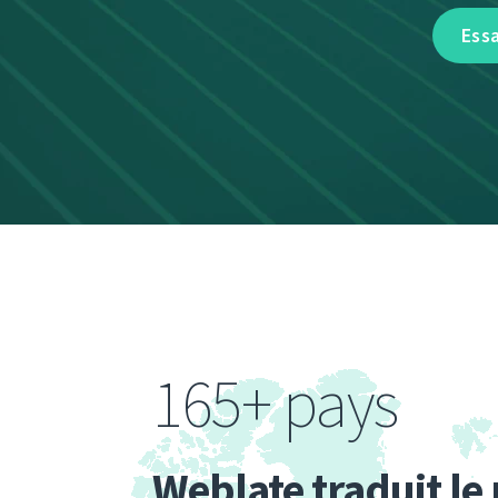
Ess
165+ pays
Weblate traduit l