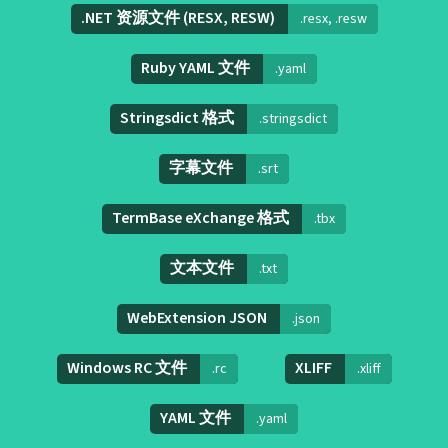
.NET 资源文件 (RESX, RESW)
.resx, .resw
Ruby YAML 文件
.yaml
Stringsdict 格式
.stringsdict
字幕文件
.srt
TermBase eXchange 格式
.tbx
文本文件
.txt
WebExtension JSON
.json
Windows RC 文件
XLIFF
.rc
.xliff
YAML 文件
.yaml