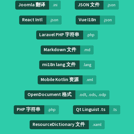
Joomla 翻译
JSON 文件
.ini
.json
React Intl
Vue I18n
.json
.json
Laravel PHP 字符串
.php
Markdown 文件
.md
mi18n lang 文件
.lang
Mobile Kotlin 资源
.xml
OpenDocument 格式
.odt, .ods, .odp
PHP 字符串
Qt Linguist .ts
.php
.ts
ResourceDictionary 文件
.xaml