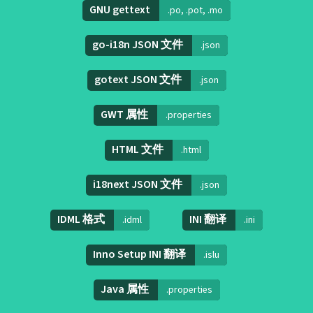
GNU gettext
.po, .pot, .mo
go-i18n JSON 文件
.json
gotext JSON 文件
.json
GWT 属性
.properties
HTML 文件
.html
i18next JSON 文件
.json
IDML 格式
INI 翻译
.idml
.ini
Inno Setup INI 翻译
.islu
Java 属性
.properties