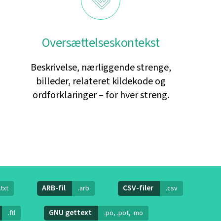
Oversættelseskontekst
Beskrivelse, nærliggende strenge,
billeder, relateret kildekode og
ordforklaringer – for hver streng.
ARB-fil
CSV-filer
.txt
.arb
.csv
GNU gettext
.ftl
.po, .pot, .mo