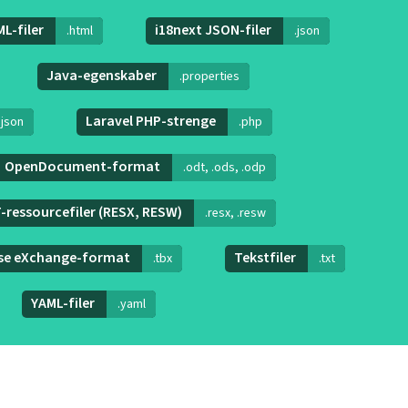
L-filer
i18next JSON-filer
.html
.json
Java-egenskaber
.properties
Laravel PHP-strenge
.json
.php
OpenDocument-format
.odt, .ods, .odp
-ressourcefiler (RESX, RESW)
.resx, .resw
se eXchange-format
Tekstfiler
.tbx
.txt
YAML-filer
.yaml