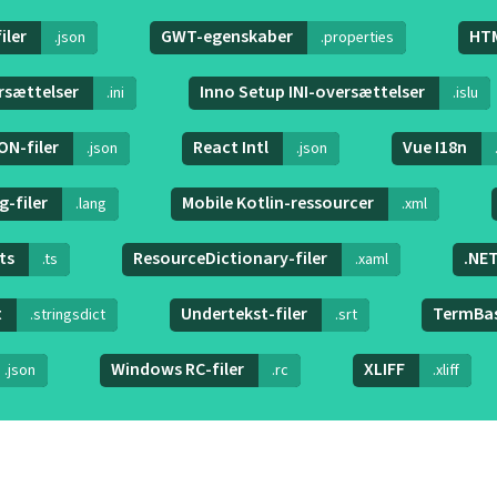
iler
GWT-egenskaber
HTM
.json
.properties
rsættelser
Inno Setup INI-oversættelser
.ini
.islu
ON-filer
React Intl
Vue I18n
.json
.json
g-filer
Mobile Kotlin-ressourcer
.lang
.xml
.ts
ResourceDictionary-filer
.NET
.ts
.xaml
t
Undertekst-filer
TermBa
.stringsdict
.srt
Windows RC-filer
XLIFF
.json
.rc
.xliff