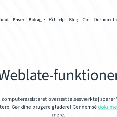
load
Priser
Bidrag
Få hjælp
Blog
Om
Dokumenta
Weblate-funktione
t computerassisteret oversættelsesværktøj sparer 
tere. Gør dine brugere gladere! Gennemsé
dokume
mere.