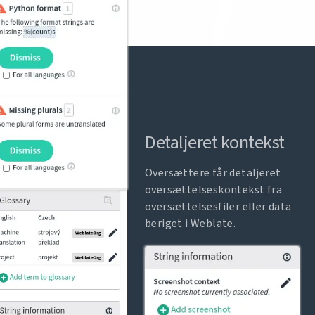
Detaljeret kontekst
Oversættere får detaljeret
oversættelseskontekst fra
oversættelsesfiler eller data
beriget i Weblate.