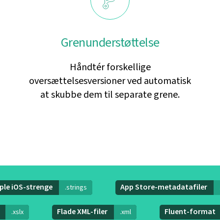
Grenunderstøttelse
Håndtér forskellige
oversættelsesversioner ved automatisk
at skubbe dem til separate grene.
ple iOS-strenge
App Store-metadatafiler
.strings
L
Flade XML-filer
Fluent-format
.xslx
.xml