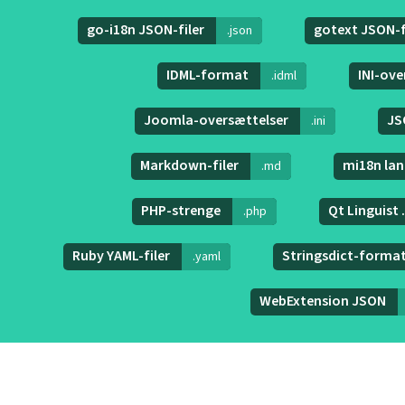
go-i18n JSON-filer
gotext JSON-f
.json
IDML-format
INI-ove
.idml
Joomla-oversættelser
JS
.ini
Markdown-filer
mi18n lan
.md
PHP-strenge
Qt Linguist 
.php
Ruby YAML-filer
Stringsdict-forma
.yaml
WebExtension JSON